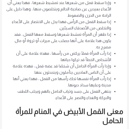
وإذا سقط قمل من شعرها عند تمشيط شعرها ، فهذا يعني أن
الأعداء بعيدين عن صاحبة الحالم ويتخلصون منها ، وهذا دليل على
الراحة من الحزن والضغوط.
إذا سقط القمل من الرأس فهذا يدل على الانتصار على الأعداء
والتخلص من الأصدقاء السيئين.
إذا ظهر أن المرأة تمشط شعرها وسقط معها القمل ، فقد
يكون هذا علامة على أنها حصلت على ميراث أو ثروة أو مال
مصرح به.
إذا رأت المرأة قملًا يركض من رأسها ، فهذه علامة على أن
الأشخاص الخطأ قد تركوا حياتها.
وإذا رأت المرأة الحامل أن شخصًا قد عضه قمل ، فهذه علامة
على أن الناس العاديين يتأملون ويتحدثون عنها.
إذا رأت المرأة نفسها تحك رأسها من القمل ، فهذا يعني أنها
مدينة وعليها سداد ديونها.
ينتهي القمل على جسد وثياب الحامل بالهم ويجلب اللطف
والبركة والغذاء والنصر على الأعداء.
معنى القمل الأبيض في المنام للمرأة
الحامل