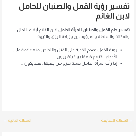
تفسير رؤية القمل والصئبان للحامل
لابن الغانم
تفسير حلم القمل والصئبان للمرأة الحامل
لابن الغانم أرقاما للمال
والمكانة والسلطة والمرؤوسين وزيادة الرزق والثروة:
رؤية القمل وعدم القدرة على القتل والتخلص منه علامة على
الأعداء ، لكنهم ضعفاء ولا يتضررون.
إذا رأت المرأة الحامل قملة تخرج من جعبها ، فقد يكون …
Post
→
المقالة السابقة
المقالة التالية
←
navigation