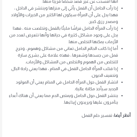
أنها أفسدت عن غير قصد شخصًا قريبًا منها.
إذا رأت الحامل أن القمل يأتي إلى منزلها وينتشر في الداخل ،
فهذا يدل على أن المرأة سيكون لها الكثير من الخيرات والأولاد
ومصدر رزق كبير.
إذا رأت المرأة الحامل فراشًا مليئًا بالقمل وتخلصت منه ، فهذا
يدل على وجود مشاكل كثيرة في حياتها وأنها تتعرض لعدد من
الأزمات يمكنها التخلص منها.
أما إذا كانت الحالم الحامل تعاني من مشاكل وهموم ، وخرج
قمل من جسدها وشعرها ، فهذه علامة على بشرى سارة
للتخلص من الهموم والتخلص من المشاكل والأزمات.
إذا قتلت المرأة الحامل القمل في المنام ، فهذا يعني راحة البال
وتخفيف الديون.
انتشار القمل حول المرأة الحامل في المنام يعني أن المولود
الجديد سيأخذ مكانة عالية.
ينتشر القمل حول الحامل ويمتص الدم مما يعني أن هناك أعداء
يتآمرون عليها ويريدون إيذاءها.
أنظر أيضا:
تفسير حلم القمل