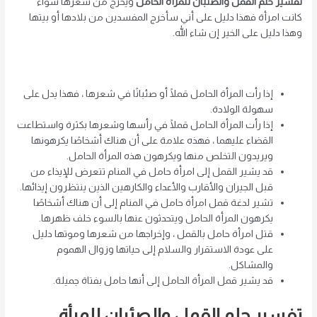
تفسير حلم القمل والصئبان للمرأة الحامل
ويخرج من شعرها سواء
كانت امرأة فهذا دليل على أني سأخرج المفسدين من بلادها أو بيتها
وهذا دليل على الخير إن شاء الله.
إذا رأت المرأة الحامل قملًا أو صئبانًا في شعرها ، فهذا يدل على
سهولة الولادة.
إذا رأت المرأة الحامل قملًا في رأسها وشعرها بكثرة واستطاعت
القضاء عليهما ، فهذه علامة على أن هناك أشخاصًا يكرهونها
ويريدون التخلص منها ويكرهون هذه المرأة الحامل.
قد يشير القمل إلى امرأة حامل في المنام تتعرض للإيذاء من
قبل الجيران والأقارب والأعداء والكارهين الذين ينتظرون إيذائها.
تشير لدغة قمل امرأة حامل في المنام إلى أن هناك أشخاصًا
يكرهون المرأة الحامل ويتحدثون عنها بالسوء خلف ظهرها.
قتل امرأة حامل بالقمل ، وإخراجها من شعرها وموتها دليل
على عودة الاستقرار والسلام إلى حياتها وزوال الهموم
والمشاكل.
قد يشير قمل المرأة الحامل إلى أنها حامل بفتاة جميلة.
تفسير حلم القمل والصئبان للمرأة