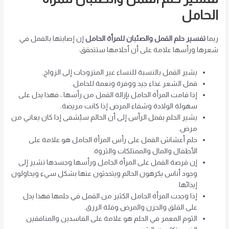
الحامل
ربما
تفسير حلم القمل والصئبان للمرأة الحامل
إن إصابتها بالقمل في
شعرها ورأسها علامة على أن أحلامها ستتحقق:
يشير القمل بالنسبة للنساء غير المتزوجات إلى الزواج.
قمل الشعر غذاء جيد ووفرة ونعمة للحامل.
إذا قامت المرأة الحامل بإزالة القمل من رأسها ، فهذا يدل على
سهولة الولادة وشفاء المرض إذا كانت مريضة.
يشير الحلم بقمل الرأس إلى أن الحالم سيُشفى إذا كان يعاني من
مرض.
حلم أعشاش القمل على رأس المرأة الحامل هو علامة على
الأطفال والمال والممتلكات والثروة.
إن قرصة القمل على المرأة الحامل ورأسها وجسدها تشير إلى
وجود أناس يكرهون الحالم ويتحدثون عنها بشكل سيء ويحاولون
إيذائها.
إذا وجدت المرأة الحامل الكثير من القمل في حلمها فهذا يدل
على القلق والحزن والمرض وقلة الرزق.
الثوم المعمر في الحلم هو علامة على الفاسدين والمنافقين