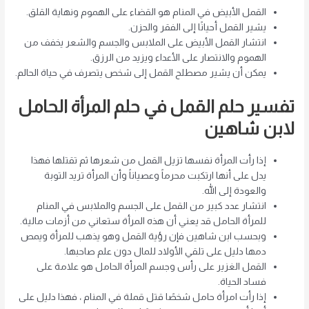
القمل الأبيض في المنام هو القضاء على الهموم ونهاية القلق.
يشير القمل أحيانًا إلى الفقر والحزن.
انتشار القمل الأبيض على الملابس والجسم والشعر يخفف من
الهموم والانتصار على الأعداء ويزيد من الرزق.
يمكن أن يشير مصطلح القمل إلى شخص يتصرف في حياة الحالم.
تفسير حلم القمل في حلم المرأة الحامل
لابن شاهين
إذا رأت المرأة نفسها تزيل القمل من شعرها ثم تقتلها فهذا
يدل على أنها ارتكبت محرماً وعصياناً وأن المرأة تريد التوبة
والعودة إلى الله.
انتشار عدد كبير من القمل على الجسم والملابس في المنام
للمرأة الحامل قد يعني أن هذه المرأة ستعاني من أزمات مالية.
وبحسب ابن شاهين فإن رؤية القمل وهو يذهب للمرأة ويمص
دمها دليل على تلقي الأولاد للمال دون علم صاحبها.
القمل الغزير على رأس وجسم المرأة الحامل هو علامة على
فساد الحياة.
إذا رأت امرأة حامل شخصًا قتل قملة في المنام ، فهذا دليل على