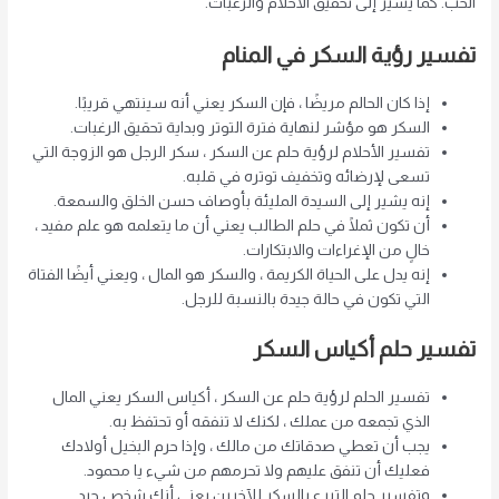
الحب. كما يشير إلى تحقيق الأحلام والرغبات.
تفسير رؤية السكر في المنام
إذا كان الحالم مريضًا ، فإن السكر يعني أنه سينتهي قريبًا.
السكر هو مؤشر لنهاية فترة التوتر وبداية تحقيق الرغبات.
تفسير الأحلام لرؤية حلم عن السكر ، سكر الرجل هو الزوجة التي
تسعى لإرضائه وتخفيف توتره في قلبه.
إنه يشير إلى السيدة المليئة بأوصاف حسن الخلق والسمعة.
أن تكون ثملًا في حلم الطالب يعني أن ما يتعلمه هو علم مفيد ،
خالٍ من الإغراءات والابتكارات.
إنه يدل على الحياة الكريمة ، والسكر هو المال ، ويعني أيضًا الفتاة
التي تكون في حالة جيدة بالنسبة للرجل.
تفسير حلم أكياس السكر
تفسير الحلم لرؤية حلم عن السكر ، أكياس السكر يعني المال
الذي تجمعه من عملك ، لكنك لا تنفقه أو تحتفظ به.
يجب أن تعطي صدقاتك من مالك ، وإذا حرم البخيل أولادك
فعليك أن تنفق عليهم ولا تحرمهم من شيء يا محمود.
وتفسير حلم التبرع بالسكر للآخرين يعني أنك شخص جيد.