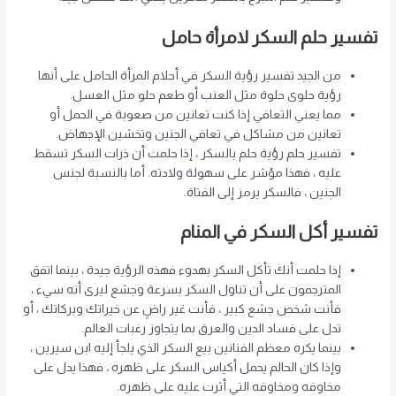
تفسير حلم السكر لامرأة حامل
من الجيد تفسير رؤية السكر في أحلام المرأة الحامل على أنها
رؤية حلوى حلوة مثل العنب أو طعم حلو مثل العسل.
مما يعني التعافي إذا كنت تعانين من صعوبة في الحمل أو
تعانين من مشاكل في تعافي الجنين وتخشين الإجهاض.
تفسير حلم رؤية حلم بالسكر ، إذا حلمت أن ذرات السكر تسقط
عليه ، فهذا مؤشر على سهولة ولادته. أما بالنسبة لجنس
الجنين ، فالسكر يرمز إلى الفتاة.
تفسير أكل السكر في المنام
إذا حلمت أنك تأكل السكر بهدوء فهذه الرؤية جيدة ، بينما اتفق
المترجمون على أن تناول السكر بسرعة وجشع ليرى أنه سيء ​​،
فأنت شخص جشع كبير ، فأنت غير راضٍ عن خيراتك وبركاتك ، أو
تدل على فساد الدين والعرق بما يتجاوز رغبات العالم.
بينما يكره معظم الفنانين بيع السكر الذي يلجأ إليه ابن سيرين ،
وإذا كان الحالم يحمل أكياس السكر على ظهره ، فهذا يدل على
مخاوفه ومخاوفه التي أثرت عليه على ظهره.