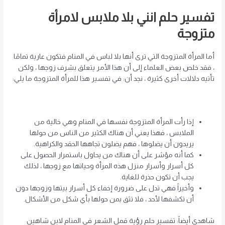
تفسير حلم انني بلا ملابس لامرأة
متزوجة
أما المرأة المتزوجة التي ترى أنها بلا لباس في المنام فتكون عارية تمامًا
، فقد خلص بعض العلماء إلى أن هذا الأمر يتعلق بشرف زوجها ، ولكن
تأتيه دلالات أخرى كثيرة ، نجد أن: في تفسير هذا للمرأة المتزوجة ما يلي:
إذا رأت المرأة المتزوجة نفسها في المنام وهي خالية من
الملابس ، فهذا يعني أن هناك الكثير من الناس من حولها
يريدون أن يضلوها ، فهم يضلون تجاهها الحقد والكراهية.
كما أنه مؤشر على أن هناك من يحاول باستمرار الحصول على
كل أسرار وأسرار منزل هذه المرأة وحياتها مع زوجها ، لذلك
يجب أن تكون حذرة للغاية.
وأخيراً فهي تدل على ضرورة إخفاء كل أسرار بيتها وزوجها دون
أن تكشفها لأحد ، فلا تثق بمن حولها بأي شكل من الأشكال.
شاهدي أيضاً: تفسير حلم رؤية قمل الشعر في المنام لابن شاهين