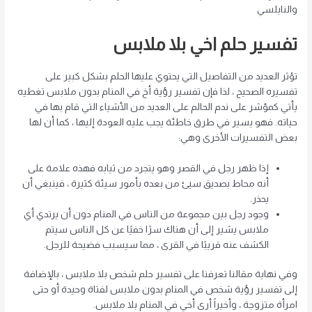
والنابلسي
تفسير حلم اخي بلا ملابس
تؤثر العديد من التفاصيل التي يحتوي عليها الحلم بشكل كبير على
تفسيره الصحيح ، لذا فإن تفسير رؤية أخ في المنام بدون ملابس تغطيه
يأتي كمؤشر على ندم الحالم على العديد من الأشياء التي قام بها في
حياته. فهو يسير في طرق خاطئة يجب عليه العودة إليها ، كما أن لها
بعض التفسيرات الأخرى وهي:
إذا ظهر رجل في القصر وهو يتجرد من ثيابه فهذه علامة على
أنه محاط بصديق سيئ من بعده بأمور سيئة كثيرة ، فينبغي أن
يحذر.
وجود رجل بين مجموعة من الناس في المنام دون أن يرتدي أي
ملابس يشير إلى أن هناك سرًا خفيًا عن كل الناس سيتم
الكشف عنه قريبًا في القرى ، مما سيسبب فضيحة للرجل.
وفي نهاية مقالنا تعرفنا على تفسير حلم شخص بلا ملابس ، بالإضافة
إلى تفسير رؤية شخص في المنام بدون ملابس لفتاة وحيدة أو حتى
امرأة متزوجة ، وأخيراً أرى أخي في المنام بلا ملابس.