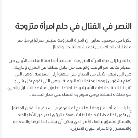
النصر في القتال في حلم امرأة متزوجة
ذكرنا في موضوع سابق أن المرأة المتزوجة تعيش صراعًا يوميًا مع
متطلبات الحياة ، على نحو يشبه الشجار والقتال.
إذا نظرنا إلى حياة المرأة المتزوجة ، فسنجد أنها منذ الساعات الأولى من
الصباح تكافح مع الوقت والوقت من خلال عملها في المنزل وخارجه.
هي التي تجهز الأبناء في الصباح حتى يذهبوا إلى المدرسة ، وهي التي
تهتم بشؤون زوجها ومتطلباته اليومية ، وهي التي تقوم بكل شيء
تقريبًا لتلبية احتياجات الأسرة واحتياجاتها . لذا فإن مشهد السباق والجري
هو محاكاة لنشاط يومي تقوم به النساء على مدار الساعة …
إذا رأت المرأة المتزوجة أنها تربح أو تتفوق في سباق ما ، فمن المحتمل
أن يكون لذلك دلالة جيدة للغاية ، فهذه الرؤى تعبر عن الأداء الجيد
والممتاز لمسؤولياتها ، الأمر الذي يمكن أن يجلب لها الرضا والسعادة
والاستقرار والاحترام. عيون الاخرين.