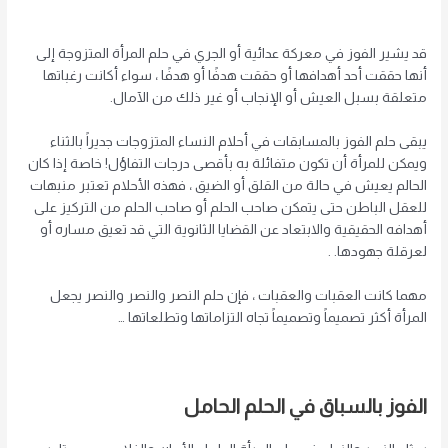
قد يشير الفوز في معركة عدائية أو الجري في حلم المرأة المتزوجة إلى
أنها حققت أحد أهدافها أو حققت هدفًا أو هدفًا ، سواء أكانت رغباتها
متعلقة بسبل العيش أو الإنجاب أو غير ذلك من الآمال.
يبقى حلم الفوز بالمسابقات في أحلام النساء المتزوجات جديراً بالثناء
ويمكن للمرأة أن تكون متفائلة به بأقصى درجات التفاؤل! خاصة إذا كان
الحالم يعيش في حالة من القلق أو الضيق ، فهذه الأحلام تعتبر منبهات
للعقل الباطن حتى يتمكن صاحب الحلم أو صاحب الحلم من التركيز على
أهدافه الحقيقية والابتعاد عن القضايا الثانوية التي قد تعيق مساره أو
لعرقلة جهودها. .
مهما كانت العقبات والعقبات ، فإن حلم النصر والنصر والنصر يجعل
المرأة أكثر تصميماً وتصميماً تجاه التزاماتها وتطلعاتها …
الفوز بالسباق في الحلم الحامل