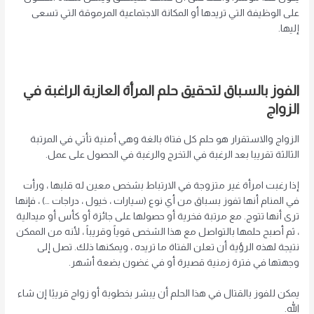
على الوظيفة التي تريدها أو المكانة الاجتماعية المرموقة التي تسعى
إليها.
الفوز بالسباق لتحقيق حلم المرأة العازبة الراغبة في
الزواج
الزواج والاستقرار هو حلم كل فتاة بالغة وهي أمنية تأتي في المرتبة
الثالثة تقريبا بعد الرغبة في التخرج والرغبة في الحصول على عمل.
إذا رغبت امرأة غير متزوجة في الارتباط بشخص معين له قلبها ، ورأت
في المنام أنها تفوز بسباق من أي نوع (سيارات ، خيول ، دراجات …) ، فإنها
ترى أنها تتوج. مع مرتبة فخرية أو حصولها على جائزة أو كأس أو ميدالية
، ثم أصبح حلمها بالتواصل مع هذا الشخص قوياً وقريباً ، لأنه من الممكن
نتيجة لهذه الرؤية أن تعلن الفتاة ما تريده ، ويمكنها ذلك. تصل إلى
وجهتها في فترة زمنية قصيرة أو في غضون بضعة أشهر.
يمكن للفوز بالقتال في هذا الحلم أن يبشر بخطوبة أو زواج قريبًا إن شاء
الله.