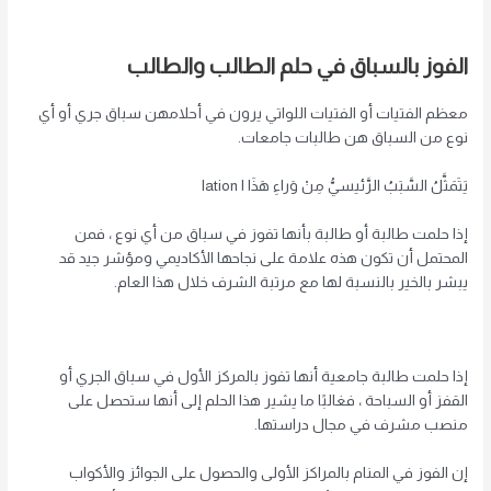
الفوز بالسباق في حلم الطالب والطالب
معظم الفتيات أو الفتيات اللواتي يرون في أحلامهن سباق جري أو أي
نوع من السباق هن طالبات جامعات.
يَتَمَثَّلُ السَّبَبُ الرَّئيسيُّ مِنْ وَراءِ هَذَا ا lation
إذا حلمت طالبة أو طالبة بأنها تفوز في سباق من أي نوع ، فمن
المحتمل أن تكون هذه علامة على نجاحها الأكاديمي ومؤشر جيد قد
يبشر بالخير بالنسبة لها مع مرتبة الشرف خلال هذا العام.
إذا حلمت طالبة جامعية أنها تفوز بالمركز الأول في سباق الجري أو
القفز أو السباحة ، فغالبًا ما يشير هذا الحلم إلى أنها ستحصل على
منصب مشرف في مجال دراستها.
إن الفوز في المنام بالمراكز الأولى والحصول على الجوائز والأكواب