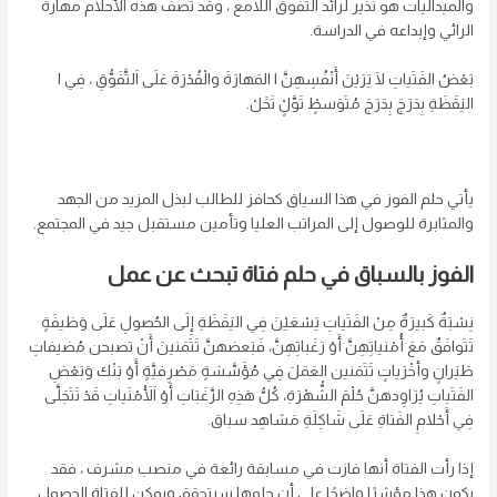
والميداليات هو نذير لرائد التفوق اللامع ، وقد تصف هذه الأحلام مهارة
الرائي وإبداعه في الدراسة.
بَعْضُ الفَتَياتِ لَا يَرَيْنَ أَنْفُسِهِنَّ ا المَهارَةَ والْقُدْرَةَ عَلَى اَلتَّفَوُّقِ ، فِي ا
اليَقَظَةِ بِدَرَجَ بِدَرَجَ مُتَوَسطٍْ تَوَّلٍْ تَحََلْ.
يأتي حلم الفوز في هذا السياق كحافز للطالب لبذل المزيد من الجهد
والمثابرة للوصول إلى المراتب العليا وتأمين مستقبل جيد في المجتمع.
الفوز بالسباق في حلم فتاة تبحث عن عمل
نِسْبَةٌ كَبيرَةٌ مِنْ الفَتَياتِ يَسْعَيْنَ فِي اليَقَظَةِ إِلَى الحُصولِ عَلَى وَظيفَةٍ
تَتَوافَقُ مَعَ أُمْنياتِهِنَّ أَوْ رَغَباتِهِنَّ، فَبَعضهنَّ تَتَمَنينَ أَنْ تصبحن مُضيفاتِ
طَيَرانٍ وأخْرَياتٍ تَتَمَنين العَمَلَ فِي مُؤَسَّسَةٍ مَصْرِفيَّةٍ أَوْ بَنْك وَبَعْضِ
الفَتَياتِ يُرَاوِدهنَّ حُلْمَ الشُّهْرَةِ، كُلُّ هَذِهِ الرَّغَبَاتِ أَوْ اَلْأَمْنَياتِ قَدْ تَتَجَلَّى
فِي أَحْلامِ الفَتاةِ عَلَى شَاكِلَةِ مَشاهِد سباق.
إذا رأت الفتاة أنها فازت في مسابقة رائعة في منصب مشرف ، فقد
يكون هذا مؤشرًا واضحًا على أن حلمها سيتحقق ويمكن للفتاة الحصول