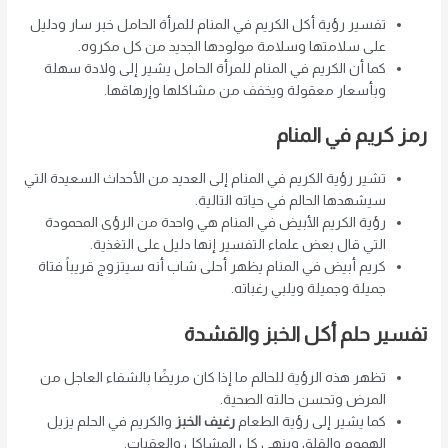
تفسير رؤية أكل الكريم في المنام للمرأة الحامل خبر سار ودليل
على سلامتها وسلامة مولودها الجديد من كل مكروه.
كما أن الكريم في المنام للمرأة الحامل يشير إلى ولادة سهلة
وبأسعار معقولة ويخفف من مشاكلها وإرهاقها.
رمز كريم في المنام
تشير رؤية الكريم في المنام إلى العديد من الأحداث السعيدة التي
سيشهدها الحالم في حياته التالية.
رؤية الكريم الأبيض في المنام هي واحدة من الرؤى المحمودة
التي قال بعض علماء التفسير إنها دليل على التغذية.
كريم أبيض في المنام يظهر أحلى شاب أنه سيتزوج قريباً فتاة
جميلة وجميلة ويلبي رغباته.
تفسير حلم أكل الخبز والقشدة
تظهر هذه الرؤية للحالم ما إذا كان مريضًا بالشفاء العاجل من
المرض وتحسن حالته الصحية.
كما يشير إلى رؤية الطعام
رغيف الخبز
والكريم في الحلم يزيل
الهموم والقلق وينهي كل المشاكل والعقبات.