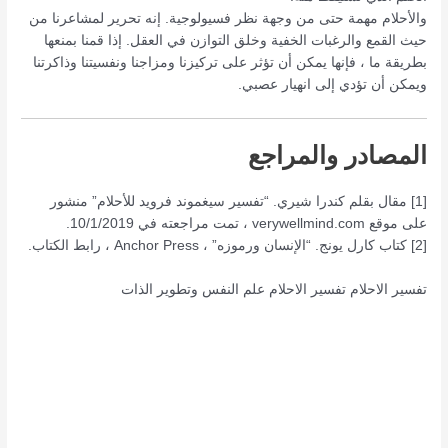
والأحلام مهمة حتى من وجهة نظر فسيولوجية. إنه تحرير لمشاعرنا من
حيث القمع والرغبات الخفية وخلق التوازن في العقل. إذا قمنا بمنعها
بطريقة ما ، فإنها يمكن أن تؤثر على تركيزنا ومزاجنا ونفسيتنا وذاكرتنا
ويمكن أن تؤدي إلى انهيار عصبي.
المصادر والمراجع
[1] مقال بقلم كندرا شيري. “تفسير سيغموند فرويد للأحلام” منشور
على موقع verywellmind.com ، تمت مراجعته في 10/1/2019.
[2] كتاب كارل يونج. “الإنسان ورموزه” ، Anchor Press ، رابط الكتاب.
تفسير الاحلام
تفسير الاحلام
علم النفس وتطوير الذات