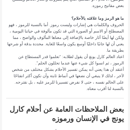
بعض مفاتيح رموزه.
ما هو الرمز وما علاقته بالأحلام؟
الحروف والكلمات هي إشارات وليست رموز. أما بالنسبة للرموز ، فهو
المصطلح أو الاسم أو الصورة التي قد تكون مألوفة في حياتنا اليومية ،
ولكن لها أيضًا آثار خاصة بالإضافة إلى معناها المألوف والواضح ، مما
يعني أن لها جانبًا داخليًا أوسع يكون واسعًا للغاية. محددة بدقة أو شرحها
بطريقة ما.
اعتاد العالم كارل يونغ أن يقول لطلابه: “تعلموا قدر المستطاع عن
الرموز ، ثم انسوا كل شيء عنها عندما تحللون الحلم”.
أعتقد أن هذا يعني أنه يمكن تفسير الأحلام بشكل مختلف من شخص
لآخر ، لذلك لا ينبغي أن نضعها في أنماط ثابتة وأن نكون أكثر انفتاحًا
على الحالم نفسه ، حتى لا نفرض تفسيرنا للرمز عليه ، بل نقترحه.
بالنسبة لنا أقرب معناه.
بعض الملاحظات العامة عن أحلام كارل
يونج في الإنسان ورموزه