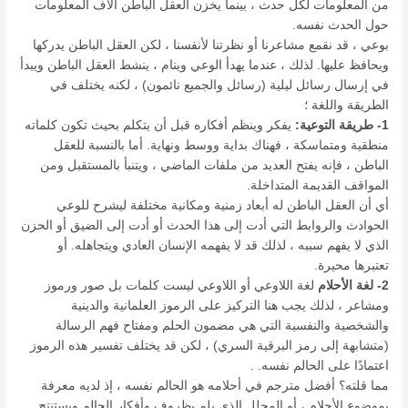
من المعلومات لكل حدث ، بينما يخزن العقل الباطن آلاف المعلومات
حول الحدث نفسه.
بوعي ، قد نقمع مشاعرنا أو نظرتنا لأنفسنا ، لكن العقل الباطن يدركها
ويحافظ عليها. لذلك ، عندما يهدأ الوعي وينام ، ينشط العقل الباطن ويبدأ
في إرسال رسائل ليلية (رسائل والجميع نائمون) ، لكنه يختلف في
الطريقة واللغة ؛
1- طريقة التوعية:
يفكر وينظم أفكاره قبل أن يتكلم بحيث تكون كلماته
منطقية ومتماسكة ، فهناك بداية ووسط ونهاية. أما بالنسبة للعقل
الباطن ، فإنه يفتح العديد من ملفات الماضي ، ويتنبأ بالمستقبل ومن
المواقف القديمة المتداخلة.
أي أن العقل الباطن له أبعاد زمنية ومكانية مختلفة ليشرح للوعي
الحوادث والروابط التي أدت إلى هذا الحدث أو أدت إلى الضيق أو الحزن
الذي لا يفهم سببه ، لذلك قد لا يفهمه الإنسان العادي ويتجاهله. أو
تعتبرها محيرة.
2- لغة الأحلام
لغة اللاوعي أو اللاوعي ليست كلمات بل صور ورموز
ومشاعر ، لذلك يجب هنا التركيز على الرموز العلمانية والدينية
والشخصية والنفسية التي هي مضمون الحلم ومفتاح فهم الرسالة
(متشابهة إلى رمز البرقية السري) ، لكن قد يختلف تفسير هذه الرموز
اعتمادًا على الحالم نفسه. .
مما قلته؟ أفضل مترجم في أحلامه هو الحالم نفسه ، إذ لديه معرفة
بموضوع الأحلام ، أو المحلل الذي يلم بظروف وأفكار الحالم ويستنتج