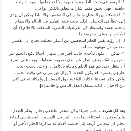
1- الرموز هي نتيجة الطبيعة والعفوية ولا أحد يخلقها ، مهما حاولت
جاهدة ، فهي تخلق فقط إشارات تتعلق بالفكر الواعي.
2- الاختلاف بين المحلل والحالم في الشخصية والأنماط يمكن أن يؤدي
إلى خطأ في التحليل ، لذلك يجب عليه التفكير في الحالم والاهتمام
بالحلم نفسه واستبعاد كل الفرضيات النظرية المتعلقة بالأحلام إلا أن
الأحلام لها معنى. بطريقة ما.
3- إن رؤية نفس الحلم لشخصين من أعمار مختلفة تحتاج إلى تفسير
مختلف لأن مهنتهما مختلفة.
4- يمكن أن يكون للأحلام جانب افتراضي بديهي. أحيانًا يكون الحلم غير
مفهوم تمامًا ، بغض النظر عن مدى صعوبة المحاولة. يجب على المرء
أن ينتظر حتى يتم فهم الحلم ومعناه بالكامل ، أو حتى يحدث حدث
خارجي يفسره. قد يكون الحدث لا يزال غير مرئي في وقت الحلم ،
ولكن مثلما تشغلنا أفكارنا الواعية حول المستقبل وإمكانياته في كثير
من الأحيان ، كذلك يشغل العقل الباطن وأحلامه.[2].
بعد كل شيء…
نحلم جميعًا وكل شخص عاطفي يحلم ، يحلم الطفل
والمكفوفين ، باستثناء ربما بعض المرضى النفسيين المضطربين للغاية ،
نحلم كل ليلة من أربعة إلى خمسة أحلام قد نتذكرها الحلم الأخير أو
الحلم الذي نستيقظ منه.