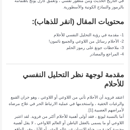
في التاريخ الحديث ومن منظور نفسي ، وتعمق كارل يونج باهتمامه
بالرموز والنماذج الكونية والأسطورية.
محتويات المقال (انقر للذهاب):
1- مقدمة في رؤية التحليل النفسي للأحلام
2- الأحلام رسائل من اللاوعي والجميع نائمون!
3- ملاحظات جونغ على رموز الحلم
4- المراجع والمصادر
مقدمة لوجهة نظر التحليل النفسي
للأحلام
اعتقد فرويد أن الأحلام تأتي من اللاوعي أو اللاوعي ، وهو خزان القمع
والرغبات الخفية ، واستخدمها في عملية الارتباط الحر في علاج مرضاه
لأمراضهم العصبية.[1].
أما بالنسبة ليونغ ، فقد أولى أهمية للأحلام أكثر من فرويد. لقد اعتبر
اللاوعي أو ما يسمى بالعقل الباطن أو العالم اللاواعي ، لا يقل أهمية
وحيوية كجزء من حياة الإنسان عن عالم الوعي أو الأنا ، وفي الواقع