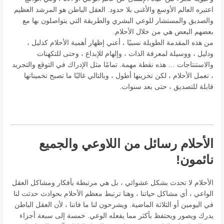
اعتبره العالم الأوسع والأغنى بلا حدود. العقل الباطن هو المرشد العظيم
والصديق والمستشار للوعي البشري والطريقة التي يتواصلون بها مع
بعضهم البعض هي من خلال الأحلام.
من هذه المقدمة الطويلة نسبيًا ، أعني إظهار أهمية الأحلام كدليل ،
ودليل ، ووسيلة لمعرفة الذات ، وإلهام للإبداع ، وحتى للتكهنات
والاستنتاجات … هذه نقطة مهمة. تمامًا مثل الإدراك في التوقع والتجريد
، تعمل الأحلام ، لكن تخزينها أطول ، وبالتالي غالبًا ما تصبح تخميناتها
قابلة للتصديق ، حتى بعد سنوات.
الأحلام رسائل من اللاوعي والجميع
نائمون!
الأحلام لا تحدث بشكل عشوائي ، بل هي مرتبطة بأفكار ومشاكل العقل
الواعي ، أي مشاكل حياتنا ، وهنا ترتبط معظم الأحلام بحوادث حدثت لنا
في اليومين أو الثلاثة الماضية. ويشرحون لنا ما فاتنا ، لأن العقل الباطن
يدرك ويصور ويحتفظ بأكثر مما يفعله الوعي. خمسة إلى سبعة أجزاء