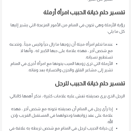
تفسير حلم خيانة الحبيب
امرأة أرملة
رؤية الأرملة وهي تخون في المنام من الأمور المزعجة التي يشير إليها
كل ما يلي:
عندما تحلم امرأة ميتة أن زوجها ما زال حياً وليس ميتاً ، وتخدعه
مع شخص آخر ، فهذه علامة على حبها الكبير له ، وأنها لا
تستطيع نسيانه.
الأرملة التي ترى زوجها الميت يخونها مع امرأة أخرى في المنام
تشير إلى مشاعر القلق والحزن والخسارة بعد وفاته.
تفسير حلم خيانة الحبيب
للرجل
الرجل الذي يرى صديقته تغش عليه علامات كثيرة ، نذكر أهمها كالتالي:
إذا رأى رجل في المنام أن صديقته تخونه مع شخص آخر ، فهذه
علامة على عقد زواجهما ودخولهما في المستقبل القريب بإذن
الله.
إن خيانة الحبيب لرجل في المنام مع شخص تربطه به علاقة في