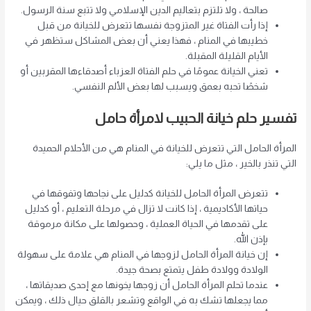
صالحة ، ولا تلتزم بتعاليم الدين الإسلامي ولا تتبع سنة الرسول.
إذا رأت الفتاة غير المتزوجة نفسها تتعرض للخيانة من قبل
خطيبها في المنام ، فهذا يعني أن بعض المشاكل ستظهر في
الأيام القليلة المقبلة.
تعني الخيانة عمومًا في حلم الفتاة العزباء أصدقاءها المقربين أو
شخصًا تحبه بعمق ويسبب لها بعض الألم النفسي.
تفسير حلم خيانة الحبيب
لامرأة حامل
المرأة الحامل التي تتعرض للخيانة في المنام هي من الأحلام الحميدة
التي تنذر بالخير ، مثل ما يلي:
تتعرض المرأة الحامل للخيانة كدليل على نجاحها وتفوقها في
حياتها الأكاديمية ، إذا كانت لا تزال في مرحلة التعليم ، أو كدليل
على تقدمها في الحياة العملية ، وحصولها على مكانة مرموقة
بإذن الله.
إن خيانة المرأة الحامل لزوجها في المنام هي علامة على سهولة
الولادة وولادة طفل يتمتع بصحة جيدة.
عندما تحلم المرأة الحامل أن زوجها يخونها مع إحدى صديقاتها ،
مما يجعلها تشك به في الواقع وتشعر بالقلق حيال ذلك ، ويمكن