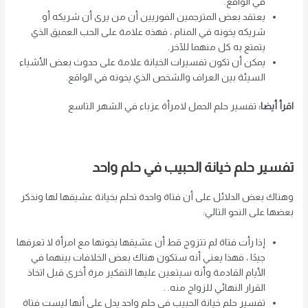
في الواقع.
يعتقد بعض المترجمين الفوريين أن من يرى أن شريكه أو
شريكه يخونه في المنام ، فهذه علامة على الحب العميق الذي
يتمتع به كل منهما للآخر.
يمكن أن تكون تفسيرات الخيانة علامة على حدوث بعض الأشياء
السيئة بين العراف والشخص الذي يخونه في الواقع.
اقرأ أيضا
:
تفسير حلم الحمل لامرأة عزباء في الشهر التاسع
تفسير حلم خيانة الحبيب
في حلم واحد
وهناك بعض الدلائل على أن فتاة واحدة تحلم بخيانة عشيقها لها ونذكر
بعضها على النحو التالي:
إذا رأت فتاة لم تتزوج قط أن عشيقها يخونها مع امرأة لا تعرفها
جيدًا ، فهذا يعني أنه ستكون هناك بعض الخلافات بينهما في
الأيام القادمة وأنه سيتعين عليها التفكير مرة أخرى قبل اتخاذ
القرار النهائي للزواج منه. .
تفسير حلم خيانة الحبيب في حلم واحد يدل على أنها ليست فتاة