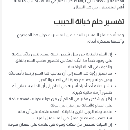
المختلفة والأحداث التي يراها صاحب الحلم في المنام ، بحسب ما نقله
أهم المترجمين. في هذا المجال.
تفسير حلم خيانة الحبيب
وقد أفاد علماء التفسير بالعديد من التفسيرات حول هذا الموضوع ،
وأهمها سنذكره أدناه:
إن الحلم بالخيانة من قبل شخص يحبه بعمق ليس دائمًا علامة
على وجود خطأ ما ، لأنه انعكاس لشعور صاحب الحلم بالقلق
والخوف في الحياة الواقعية.
قد تشير رؤية هذا الحلم إلى أن صاحب هذا الحلم يرتبط بأصدقائه
ومن حوله ويحملهم جميعًا في الحب والتقدير.
تشير خيانة أحد أفراد أسرته في الحلم إلى أن الحالم سيعاني أو
ظهور أزمة مالية كبيرة.
إذا رأى شخص فقير في المنام أن من حوله يخونه ، فهذه علامة
على الخداع والخيانة من قبل من حوله.
عندما يحلم الرجل الثري بالخيانة ، فهذه علامة على أن ماله
سينخفض ​​وسيصبح فقيرًا في المستقبل القريب.
إن الخيانة لشخص ذي مكانة وقوة هي علامة على فقدان نفوذه