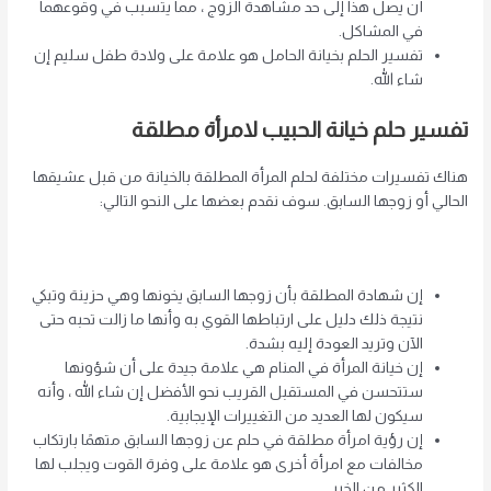
أن يصل هذا إلى حد مشاهدة الزوج ، مما يتسبب في وقوعهما
في المشاكل.
تفسير الحلم بخيانة الحامل هو علامة على ولادة طفل سليم إن
شاء الله.
تفسير حلم خيانة الحبيب
لامرأة مطلقة
هناك تفسيرات مختلفة لحلم المرأة المطلقة بالخيانة من قبل عشيقها
الحالي أو زوجها السابق. سوف نقدم بعضها على النحو التالي:
إن شهادة المطلقة بأن زوجها السابق يخونها وهي حزينة وتبكي
نتيجة ذلك دليل على ارتباطها القوي به وأنها ما زالت تحبه حتى
الآن وتريد العودة إليه بشدة.
إن خيانة المرأة في المنام هي علامة جيدة على أن شؤونها
ستتحسن في المستقبل القريب نحو الأفضل إن شاء الله ، وأنه
سيكون لها العديد من التغييرات الإيجابية.
إن رؤية امرأة مطلقة في حلم عن زوجها السابق متهمًا بارتكاب
مخالفات مع امرأة أخرى هو علامة على وفرة القوت ويجلب لها
الكثير من الخير.