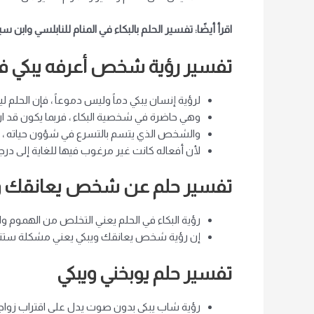
اقرأ أيضًا: تفسير الحلم بالبكاء في المنام للنابلسي وابن س
تفسير رؤية شخص أعرفه يبكي في
لرؤية إنسان يبكي دماً وليس دموعاً ، فإن الحلم 
وهي حاضرة في شخصية البكاء ، فربما يكون قد ار
والشخص الذي يتسم بالتسرع في شؤون حياته ، و
لأن أفعاله كانت غير مرغوب فيها للغاية إلى درج
تفسير حلم عن شخص يعانقك وي
رؤية البكاء في الحلم يعني التخلص من الهموم وال
إن رؤية شخص يعانقك ويبكي يعني مشكلة ستنتهي
تفسير حلم يوبخني ويبكي
رؤية شاب يبكي بدون صوت يدل على اقتراب زواج