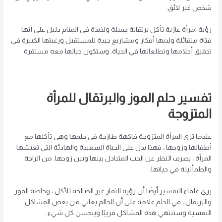
شخص غير لائق.
رؤية امرأة عازبة تأكل برتقالة جميلة ولذيذة في المنام دليل على أنها
فتاة متفائلة ولديها أفكار ومشاريع جيدة للمستقبل ورغبتها الكبيرة في
تحقيق أحلامها وتطلعاتها في الحياة. وستكون حياتها معه مستقرة.
تفسير حلم الموز والبرتقال للمرأة
المتزوجة
عندما ترى المرأة المتزوجة فاكهة طازجة في حلمها وهي تأكلها مع
أطفالها وزوجها ، فهذا يدل على الحياة السعيدة والهادئة التي تعيشها
المرأة ، بصرف النظر عن الحب المتبادل بينها وبين زوجها. من الراحة
والطمأنينة في حياتها.
يرى علماء التفسير أيضًا أن رؤية الثمار غير الصالحة للأكل ، وخاصة الموز
والبرتقال ، في الحلم علامة على أن الحالم يعاني من بعض المشاكل
النفسية وستنتهي هذه المشاكل قريبًا ويتحسن كل شيء.