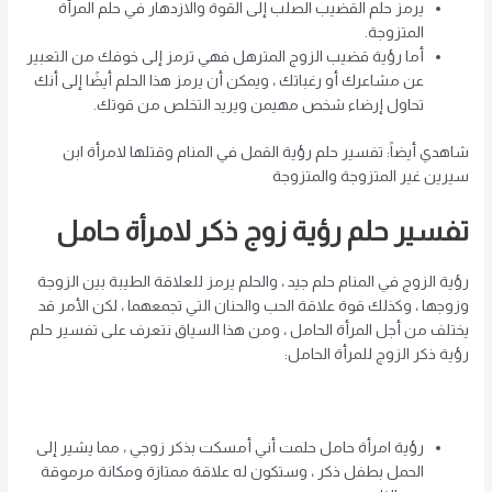
يرمز حلم القضيب الصلب إلى القوة والازدهار في حلم المرأة
المتزوجة.
أما رؤية قضيب الزوج المترهل فهي ترمز إلى خوفك من التعبير
عن مشاعرك أو رغباتك ، ويمكن أن يرمز هذا الحلم أيضًا إلى أنك
تحاول إرضاء شخص مهيمن ويريد التخلص من قوتك.
شاهدي أيضاً: تفسير حلم رؤية القمل في المنام وقتلها لامرأة ابن
سيرين غير المتزوجة والمتزوجة
تفسير حلم رؤية زوج ذكر لامرأة حامل
رؤية الزوج في المنام حلم جيد ، والحلم يرمز للعلاقة الطيبة بين الزوجة
وزوجها ، وكذلك قوة علاقة الحب والحنان التي تجمعهما ، لكن الأمر قد
يختلف من أجل المرأة الحامل ، ومن هذا السياق نتعرف على تفسير حلم
رؤية ذكر الزوج للمرأة الحامل:
رؤية امرأة حامل
حلمت أني أمسكت بذكر زوجي ، مما يشير إلى
الحمل بطفل ذكر ، وستكون له علاقة ممتازة ومكانة مرموقة