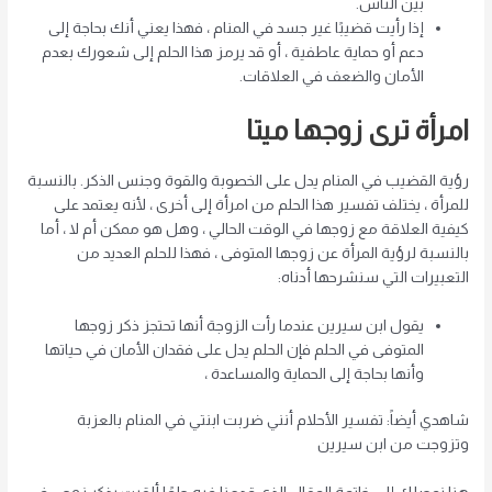
بين الناس.
إذا رأيت قضيبًا غير جسد في المنام ، فهذا يعني أنك بحاجة إلى
دعم أو حماية عاطفية ، أو قد يرمز هذا الحلم إلى شعورك بعدم
الأمان والضعف في العلاقات.
امرأة ترى زوجها ميتا
رؤية القضيب في المنام يدل على الخصوبة والقوة وجنس الذكر. بالنسبة
للمرأة ، يختلف تفسير هذا الحلم من امرأة إلى أخرى ، لأنه يعتمد على
كيفية العلاقة مع زوجها في الوقت الحالي ، وهل هو ممكن أم لا ، أما
بالنسبة لرؤية المرأة عن زوجها المتوفى ، فهذا للحلم العديد من
التعبيرات التي سنشرحها أدناه:
يقول ابن سيرين عندما رأت الزوجة أنها تحتجز ذكر زوجها
المتوفى في الحلم فإن الحلم يدل على فقدان الأمان في حياتها
وأنها بحاجة إلى الحماية والمساعدة ،
شاهدي أيضاً: تفسير الأحلام أنني ضربت ابنتي في المنام بالعزبة
وتزوجت من ابن سيرين