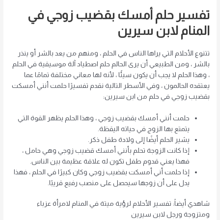
تفسير حلم أمسك بقضيب زوجي في
المنام لابن سيرين
تتنوع الأحلام التي يراها الناس في الحلم ، ومنهم من يعد بالشر أو ينذر
بالشر ، ومن الطبيعي أن يرى الحالم حلم اصطياد آلة موسيقية في الحلم
، وهذا الحلم لا يجب أن يكون سيئًا ، لأنه لها معاني مختلفة تمامًا عما
يعتقده الحالمون ، وفي الأسطر التالية نقدم تفسيرًا حلمت أنني أمسكت
بقضيب زوجي في حلم من ابن سيرين:
حلمت أنني أمسك بقضيب زوجي ، وهذا الحلم يظهر القوة التي
يتمتع بها الزوج في حياته اليقظة.
يشير الحلم أيضًا إلى ولادة طفل ذكر.
إذا كانت الزوجة تحلم بأنني أمسك قضيب زوجي وهي حامل ،
فهذا يعني قدوم طفل تكون له علاقة عظيمة بين الناس.
إذا حلمت أني أمسكت بقضيب زوجي وكان كبيرًا في الحلم ، فهذا
يدل على أن زوجها سيحصل على منصب رفيع قريبًا.
شاهدي أيضاً: تفسير الأحلام لرؤية ميتة في المنام لامرأة عزباء
ومتزوجة ورجل لابن سيرين