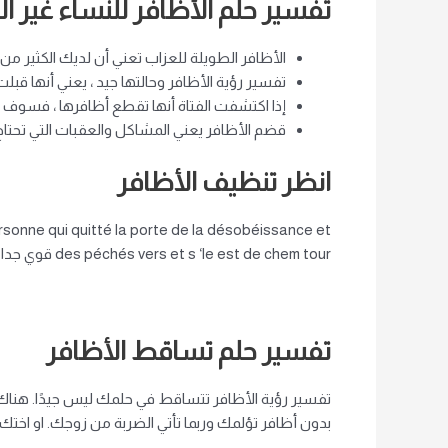
تفسير حلم الأظافر للنساء غير ا
الأظافر الطويلة للعزاب تعني أن لديك الكثير من 
تفسير رؤية الأظافر وحالتها جيد ، يعني أنها قبلت
إذا اكتشفت الفتاة أنها تقطع أظافرها ، فسوف 
قضم الأظافر يعني المشاكل والعقبات التي تحتاج
انظر تنظيف الأظافر
personne qui quitté la porte de la désobéissance et
des péchés vers et s ‘le est de chem tour قوي جدا. تنظيف أظافرك يعني إزالة الحزن من قلبك ، وسوف تغير حالتك المزاجية وسرعان ما تسمع أخبارًا جيدة.
تفسير حلم تساقط الأظافر
تفسير رؤية الأظافر تتساقط في حلمك ليس جيدًا. هن
بدون أظافر تؤلمك وربما تأتي الضربة من زوجك. او اختك