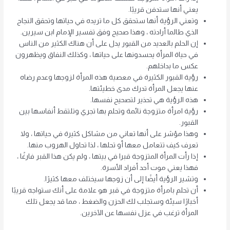
يعني أنها ستدفن قريبًا.
وتعني الرؤية أنها ستحقق كل ما تريده في حياتها وتحقق النجاح
الذي طالما أرادته ، وهذا صحيح وفق تفسير الإمام ابن سيرين.
إن الحلم بالعديد من القبور يدل على أن هناك الكثير من الناس
في حياة المرأة يحسدونها على حياتها ، وكذلك النفاق ويظهرون
عكس ما بداخلهم.
رؤية القبور الكثيرة في معصية هذه المرأة لزوجها وعدم رضاه
عنها يجعل المرأة تدرك مدى خطيئتها.
هذه الرؤية هي تحذير لتصحيح نفسها.
رؤية امرأة متزوجة نائمة وتحلم بها تجري وتلتقط أنفاسها بين
القبور.
وهذا مؤشر على أنها تعاني من مشاكل كثيرة في حياتها ، ولا
تعرف كيف تتعامل معها أو تحلها ، لذا تحاول الهروب منها.
إذا رأت المرأة المتزوجة قبرا في بيتها ، ولم يكن هذا القبر فارغًا ،
فهذا يعني موت أحد أفراد الأسرة.
وتشير الرؤية أيضًا إلى أن زوجها سيختلف معها كثيرًا.
أن تحلم بامرأة متزوجة في قبر هو علامة على أنك ستواجه قريبًا
أخبارًا سيئة وستجلب لك الحزن والضغط ، مما قد يجعل تلك
المرأة ترغب في عزل نفسها عن الآخرين.