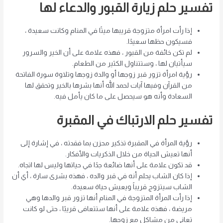
تفسير حلم زيارة القبور والدعاء لها
إذا رأت امرأة متزوجة قريبها ميتًا في المنام وكانت سعيدة ،
فسيكون حظها سعيدًا.
لم تكن خائفة من القبور ، فهذه علامة على أن الخير والسرور
سيأتيان لها ، وستتناول الكثير من الطعام.
رؤية امرأة تزور قبر زوجها أو والدة زوجها وتلاوة سورة الفاتحة
من القرآن وفيها آيات لحمد الله أنها بشرها بالخير وتحقق لها
السعادة وأنه هو سيحصل على ما كان يأمل فيه.
تفسير حلم الارتباك في المقبرة
رؤية المرأة في المقبرة تذكير محزن بما فقدته ، في إشارة إلى
أنها تعيش الحياة من خلال الذكريات والأفكار.
قد تكون علامة على أنها ضائعة جدًا في حياتها وليس لها اتجاه.
إذا كان الشاب يحلم أنه في قبر والده ، فهذه بشرى سارة ، أي أن
الشاب سيتزوج قريباً ويعيش حياة سعيدة.
إذا رأت المرأة المتزوجة في المنام أنها تزور قبر والدها وهي
مريضة ، فهذه علامة على أنها ستتعافى قريبًا ، حتى لو كانت
تعاني من مشاكل مع زوجها.