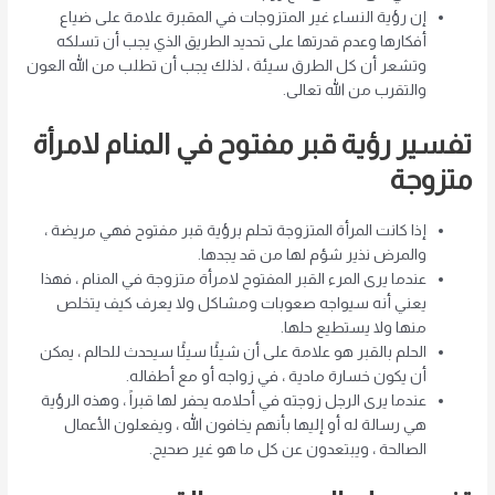
إن رؤية النساء غير المتزوجات في المقبرة علامة على ضياع
أفكارها وعدم قدرتها على تحديد الطريق الذي يجب أن تسلكه
وتشعر أن كل الطرق سيئة ، لذلك يجب أن تطلب من الله العون
والتقرب من الله تعالى.
تفسير رؤية قبر مفتوح في المنام لامرأة
متزوجة
إذا كانت المرأة المتزوجة تحلم برؤية قبر مفتوح فهي مريضة ،
والمرض نذير شؤم لها من قد يجدها.
عندما يرى المرء القبر المفتوح لامرأة متزوجة في المنام ، فهذا
يعني أنه سيواجه صعوبات ومشاكل ولا يعرف كيف يتخلص
منها ولا يستطيع حلها.
الحلم بالقبر هو علامة على أن شيئًا سيئًا سيحدث للحالم ، يمكن
أن يكون خسارة مادية ، في زواجه أو مع أطفاله.
عندما يرى الرجل زوجته في أحلامه يحفر لها قبراً ، وهذه الرؤية
هي رسالة له أو إليها بأنهم يخافون الله ، ويفعلون الأعمال
الصالحة ، ويبتعدون عن كل ما هو غير صحيح.