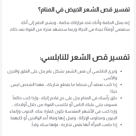
تفسير قص الشعر الابيض في المنام؟
إنه يمثل الحكمة وأنك تتخذ قراراتك بحكمة ، ويشير الحلم إلى أنك
ستقضي أوقاتًا جيدة في الحياة وربما ستشهد فترة من القوة بعد ذلك.
تفسير قص الشعر للنابلسي:
ويرى النابلسي أن قص الشعر بشكل عام يدل على القلق والحزن
والأسى.
إذا كنت تعتقد أن شخصًا ما يقطع شاربك ، فهذا الشخص ليس
جيدًا.
حلق رأسك في المنام يدل على حج قادم إليك ، وإذا كنت حاكماً
فسوف يثني عليك الناس أو تكتسب القوة من خلال أولادك ،
وإذا كنت في الأشهر المقدسة تكون كفارة عنك. الذنوب وإلغاء
الديون ومخاوف الإزالة ، وقيل إنها وفاة أحد الوالدين أو كليهما.
إذا حلمت المرأة أنها تقص شاربه ، فإنها ستلد ولداً.