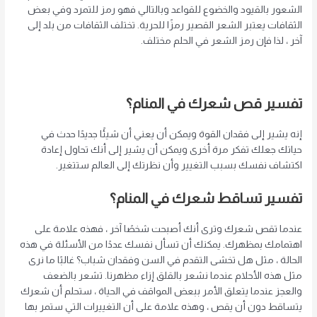
الشعور بالقيود والخضوع للقواعد وبالتالي فهو رمز للتمرد وفي بعض
الثقافات يعتبر الشعر القصير رمزًا للحرية. تختلف الثقافات من بلد إلى
آخر ، لذا فإن رمز الشعر في الحلم مختلف.
تفسير قص شعرك في المنام؟
إنه يشير إلى فقدان القوة ويمكن أن يعني أن شيئًا جديدًا حدث في
حياتك جعلك تفكر مرة أخرى ويمكن أن يشير إلى أنك تحاول إعادة
اكتشاف نفسك بسبب التغيير وأن نظرتك إلى العالم ستتغير.
تفسير تساقط شعرك في المنام؟
عندما تقص شعرك وترى أنك أصبحت شخصًا آخر ، فهذه علامة على
اهتمامك بمظهرك. يمكنك أن تسأل نفسك عددًا من الأسئلة في هذه
الحالة ، مثل هل تخشى التقدم في السن وفقدان شباب؟ غالبًا ما نرى
مثل هذه الأحلام عندما نشعر بالقلق إزاء مظهرنا. تشعر بالضعف
والعجز عندما يتعلق الأمر ببعض المواقف في الحياة ، ستحلم أن شعرك
يتساقط دون أن يقص ، وهذه علامة على أن التغييرات التي ستمر بها