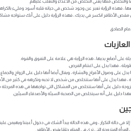
ا والتخلص منها يعني التخلص من الاعداء والتغلب عليهم.
صها ، فهذه الرؤية تعبر عن وجود شخص في حياته قلبه أسود ومليء بالكراهي
ن مقص الأظافر انكسر في يديك ، فهذه الرؤية دليل على أنك ستواجه مشاكل ك
مام الصادق
لعازبات
يلة على أصابع يديها ، هذه الرؤية هي علامة على التفوق والقوة.
طويلة ، فهذا يدل على اغتنام الفرص.
دل على وصول الأفراح والبشارة ، ويقال أيضا أنها دليل على الزواج والجماع.
ذرة ، فهذا يدل على أنها ستتخلص من شخص لا تحبه وتكرهه في كثير من الأح
لمتزوجة دليل على أنها ستتخلص من المشاكل التي تواجهها في هذه المرحلة م
ذا دليل على أنه سيتخلص من الصحبة السيئة والأصدقاء السيئين.
جين
ا إلا في حالة التكرار ، وفي هذه الحالة يبدأ الشك في دخول أعيننا ويهيمن علي
مرأة المتزوجة التي ترى في المنام حلمًا بقص الأظافر.