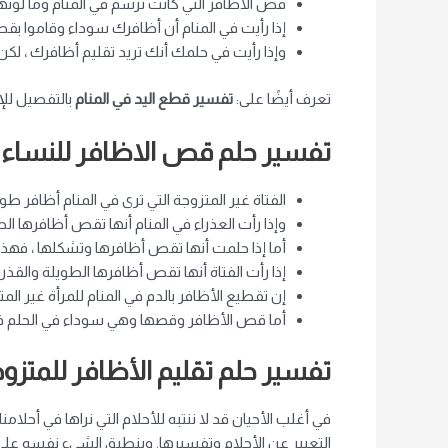
قص الاظافر التي كانت ترسم في المنام وما لونه
إذا رأيت في المنام أن أظافرك سوداء وقاموا بق
وإذا رأيت في حلمك أنك تريد تقليم أظافرك ، لك
تعرف أيضًا على:
تفسير قطع اليد في المنام
بالتفصيل للإ
تفسير حلم قص الاظافر للنساء ا
الفتاة غير المتزوجة التي ترى في المنام أظافر طو
وإذا رأت العذراء في المنام أنها تقص أظافرها ال
أما إذا حلمت أنها تقص أظافرها وتشكلها ، فهذا ي
إذا رأت الفتاة أنها تقص أظافرها الطويلة والق
إن تقطيع الأظافر بالدم في المنام للمرأة غير ا
أما قص الأظافر وقصها وهي سوداء في الحلم فه
تفسير حلم تقليم الأظافر
للمتزو
في أغلب الأحيان قد لا ننتبه للأحلام التي نراها في أحلامن
التعبير عن الأحلام وتفسيرها. وينطبق الشيء نفسه على ال