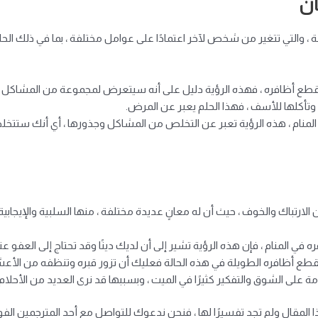
ان
ة ، والتي تتغير من شخص لآخر اعتمادًا على عوامل مختلفة ، بما في ذلك الحا
نه يقطع أظافره ، فهذه الرؤية دليل على أنه سيتعرض لمجموعة من المشاكل ا
تأكلها للأسف ، فهذا الحلم يعبر عن المرض.
المنام ، هذه الرؤية تعبر عن التخلص من المشاكل وجذورها ، أي أنك ست
ارتباك والخوف ، حيث أن له معانٍ عديدة مختلفة ، منها السلبية والإيجابية.
 المنام ، فإن هذه الرؤية تشير إلى أن لديك دينًا وقد تحتاج إلى العفو عن
تقطع أظافره الطويلة في هذه الحالة فعليك أن تزور قبره وتنظفه من الأعشاب
امة على الشوق والتفكير كثيرًا في الميت ، وبسببها قد نرى العديد من الأحلام 
 المقال ولم تجد تفسيرًا لها ، فنحن ندعوك للتواصل مع أحد المترجمين الفو