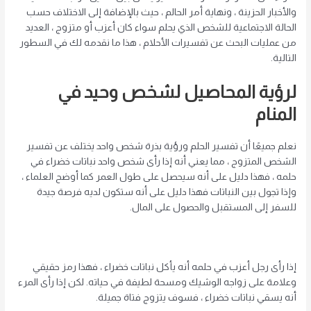
والأخبار الحزينة ، ونهاية أمر الحالم ، حيث بالإضافة إلى الاختلاف حسب
الحالة الاجتماعية للشخص الذي يحلم سواء كان أعزب أو متزوج ، العديد
من عمليات البحث عن تفسيرات الأحلام ، هذا ما نقدمه لك في السطور
التالية.
لرؤية المحاصيل لشخص وحيد في
المنام
نعلم جميعًا أن تفسير الحلم ورؤية بذرة شخص واحد يختلف عن تفسير
الشخص المتزوج ، مما يعني أنه إذا رأى شخص واحد نباتات خضراء في
حلمه ، فهذا دليل على أنه سيحصل على طول العمر كما أوضح العلماء ،
وإذا تجول بين النباتات فهذا دليل على أنه ستكون لديه فرصة جيدة
للسفر إلى المستقبل والحصول على المال.
إذا رأى رجل أعزب في حلمه أنه يأكل نباتات خضراء ، فهذا رمز حقيقي
وعلامة على زواجه الوشيك ومسحة لطيفة في حياته. لكن إذا رأى المرء
أنه يسقي نباتات خضراء ، فسوف يتزوج فتاة جميلة.