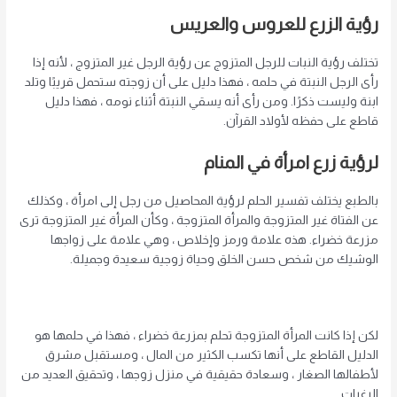
رؤية الزرع للعروس والعريس
تختلف رؤية النبات للرجل المتزوج عن رؤية الرجل غير المتزوج ، لأنه إذا
رأى الرجل النبتة في حلمه ، فهذا دليل على أن زوجته ستحمل قريبًا وتلد
ابنة وليست ذكرًا. ومن رأى أنه يسقي النبتة أثناء نومه ، فهذا دليل
قاطع على حفظه لأولاد القرآن.
لرؤية زرع امرأة في المنام
بالطبع يختلف تفسير الحلم لرؤية المحاصيل من رجل إلى امرأة ، وكذلك
عن الفتاة غير المتزوجة والمرأة المتزوجة ، وكأن المرأة غير المتزوجة ترى
مزرعة خضراء. هذه علامة ورمز وإخلاص ، وهي علامة على زواجها
الوشيك من شخص حسن الخلق وحياة زوجية سعيدة وجميلة.
لكن إذا كانت المرأة المتزوجة تحلم بمزرعة خضراء ، فهذا في حلمها هو
الدليل القاطع على أنها تكسب الكثير من المال ، ومستقبل مشرق
لأطفالها الصغار ، وسعادة حقيقية في منزل زوجها ، وتحقيق العديد من
الرغبات.