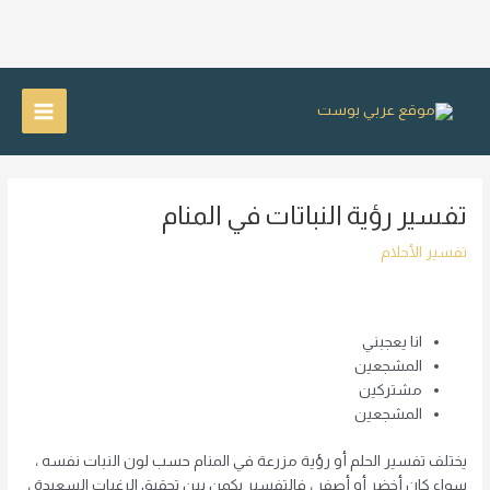
خطي
لى
Main
لمحتوى
Menu
تفسير رؤية النباتات في المنام
تفسير الأحلام
انا يعجبني
المشجعين
مشتركين
المشجعين
يختلف تفسير الحلم أو رؤية مزرعة في المنام حسب لون النبات نفسه ،
سواء كان أخضر أو ​​أصفر ، فالتفسير يكمن بين تحقيق الرغبات السعيدة ،