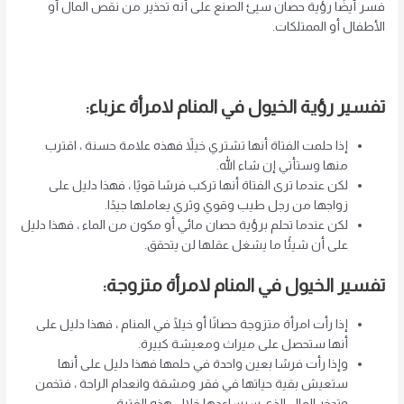
فسر أيضًا رؤية حصان سيئ الصنع على أنه تحذير من نقص المال أو
الأطفال أو الممتلكات.
تفسير رؤية الخيول في المنام لامرأة عزباء:
إذا حلمت الفتاة أنها تشتري خيلاً فهذه علامة حسنة ، اقترب
منها وستأتي إن شاء الله.
لكن عندما ترى الفتاة أنها تركب فرسًا قويًا ، فهذا دليل على
زواجها من رجل طيب وقوي وثري يعاملها جيدًا.
لكن عندما تحلم برؤية حصان مائي أو مكون من الماء ، فهذا دليل
على أن شيئًا ما يشغل عقلها لن يتحقق.
تفسير الخيول في المنام لامرأة متزوجة:
إذا رأت امرأة متزوجة حصانًا أو خيلًا في المنام ، فهذا دليل على
أنها ستحصل على ميراث ومعيشة كبيرة.
وإذا رأت فرسًا بعين واحدة في حلمها فهذا دليل على أنها
ستعيش بقية حياتها في فقر ومشقة وانعدام الراحة ، فتخمن
وتدخر المال الذي سيساعدها خلال هذه الفترة.