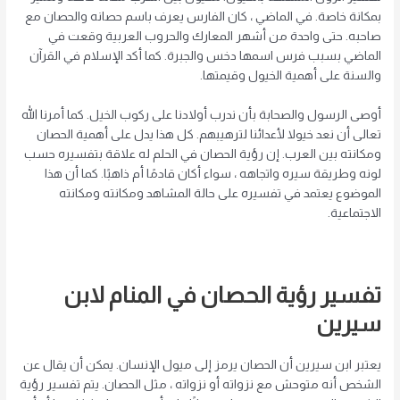
بمكانة خاصة. في الماضي ، كان الفارس يعرف باسم حصانه والحصان مع
صاحبه. حتى واحدة من أشهر المعارك والحروب العربية وقعت في
الماضي بسبب فرس اسمها دخس والجبرة. كما أكد الإسلام في القرآن
والسنة على أهمية الخيول وقيمتها.
أوصى الرسول والصحابة بأن ندرب أولادنا على ركوب الخيل. كما أمرنا الله
تعالى أن نعد خيولا لأعدائنا لترهيبهم. كل هذا يدل على أهمية الحصان
ومكانته بين العرب. إن رؤية الحصان في الحلم له علاقة بتفسيره حسب
لونه وطريقة سيره واتجاهه ، سواء أكان قادمًا أم ذاهبًا. كما أن هذا
الموضوع يعتمد في تفسيره على حالة المشاهد ومكانته ومكانته
الاجتماعية.
تفسير رؤية الحصان في المنام لابن
سيرين
يعتبر ابن سيرين أن الحصان يرمز إلى ميول الإنسان. يمكن أن يقال عن
الشخص أنه متوحش مع نزواته أو نزواته ، مثل الحصان. يتم تفسير رؤية