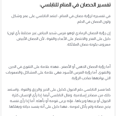
تفسير الحصان في المنام للنابلسي:
في تفسيره لرؤية حصان في المنام ، اعتمد النابلسي على عمر وشكل
ولون الحصان في الحلم.
إن رؤية الحصان الرمادي (وهو فرس شديد البياض غير مختلط بأي لون)
دليل على الفخر والانتصار على الأعداء والقوة ، لأن الحصان الأبيض
معروف بكونه حصان الملائكة.
أما رؤية الحصان الذهبي أو الأصفر ، فهذه علامة على التقوى في الدين
والتقوى. أما رؤية الفرس الأسود فهي علامة على المشاكل والصعوبات
التي يواجهها صاحب الرؤية.
كما فسر النابلسي حلم الخيول كدليل على الخير والرزق والقوة ، واستمد
ذلك من مصادر إسلامية. وقال النابلسي أيضا: إذا رأى الإنسان كثرة
الخيول أو يربيها ويرعاها ، فإنه يرعى قومه أو بأهله. أما إذا رأى نفسه
يذبح حصانه ولم يأكل لحومه ، فهذا دليل على أنه يفسد حياته ويهلكها.