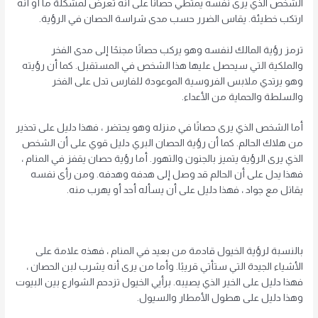
الشخص الذي يرى نفسه يمتطي حصانًا على أنه تعرض لمشكلة ما أو أنه
ارتكب خطيئة. يقاس الضرر حسب مدى شراسة الحصان في الرؤية.
ترمز رؤية المالك لنفسه وهو يركب حصانًا مجنحًا إلى مدى الفخر
والملكية التي سيحصل عليها هذا الشخص في المستقبل. كما أن رؤيته
وهو يرتدي ملابس الفروسية الموعودة للفارس تدل على الفخر
والسلطة والحماية من الأعداء.
أما الشخص الذي يرى حصانًا في منزله وهو يحتضر ، فهذا دليل على تحذير
من هلاك الحالم. كما أن رؤية الحصان البري دليل قوي على أن الشخص
الذي يرى الرؤية يتميز بالجنون والتهور. أما رؤية حصان يقفز في المنام ،
فهذا يدل على أن الحالم قد وصل إلى هدفه وهدفه. ومن رأى نفسه
يقاتل مع جواد ، فهذا دليل على أن يسأله أحد أو يهرب منه.
بالنسبة لرؤية الخيول قادمة من بعيد في المنام ، فهذه علامة على
الأشياء الجيدة التي ستأتي قريبًا. وأما من يرى أنه يشرب لبن الحصان ،
فهذا دليل على الخير الذي يصيبه. برأيي الخيول تزدحم الشوارع بين البيوت
وهذا دليل على هطول الأمطار والسيول.