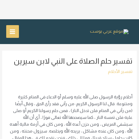
خطي
لى
Main
لمحتوى
Menu
تفسير حلم الصلاة على النبي لابن سيرين
تفسير الأحلام
أحلام رؤية الرسول صلى الله عليه وسلم أو الدعاء في المنام كثيرة
ومتنوعة. قال لنا الرسول الكريم: من رآني فقد رأى الحق ، وقال أيضًا
(من رآني في المنام فلن تدخل النار) ، فمن حلم رسولنا الكريم أو صلى
عليه فلن تمسه النار ، كما سيصححها الله تعالى فورًا ، أي أن الله
سيشفي المريض ، ومن حزن أعده الله ، ومن كان في أزمة مالية أهده
الله ، ومن كان عنده مشاكل ، يريحه الله ويخلصه. سيزول محنته ، ومن
كانت حامل ستلد قريبًا ، وما إلى ذلك ، فنحن نقدم لك في هذا المقال