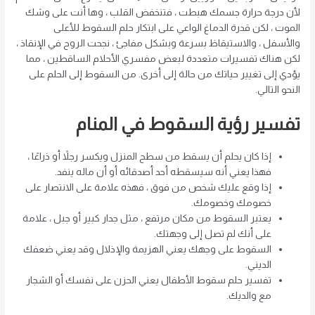
لأن درجة حرارة جسمك هبطت ، فتنخفض القلب ، وها أنت على وشك
الموت ، لكن قدرة الدماغ الواعي على ابتكار حلم السقوط للأعلى
والأسفل ، والاستيقاظ بسرعة وبشكل مفاجئ ، نجحت الروح في الإنقاذ ،
لكن هناك تفسيرات متعددة لبعض مفسري الأحلام الساقطين ، مما
يؤدي إلى تغيير حياتك من حالة إلى أخرى. من السقوط إلى الحلم على
النحو التالي.
تفسير رؤية السقوط في المنام
إذا كان يحلم أن يسقط من سطح المنزل ويكسر رجلاً أو ذراعًا ،
فهذا يعني أنه سيسقطه أحد أصدقائه أو أن ماله ينفد.
إذا وقع عليك شخص من فوق ، فهذه علامة على الانتصار على
خصومك وخصومك.
يعتبر السقوط من مكان مرتفع ، مثل جدار كبير أو جبل ، علامة
على أنك لم تصل إلى وجهتك.
السقوط على وجهك يعني الهزيمة والإذلال وقد يعني ضعفك
الديني.
تفسير حلم سقوط الأطفال يعني الحزن على نفسك أو الشجار
مع والديك.