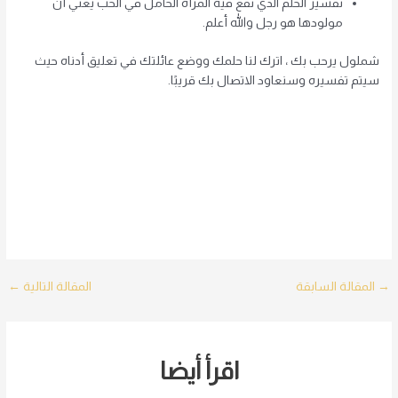
تفسير الحلم الذي تقع فيه المرأة الحامل في الحب يعني أن
مولودها هو رجل والله أعلم.
شملول يرحب بك ، اترك لنا حلمك ووضع عائلتك في تعليق أدناه حيث
سيتم تفسيره وسنعاود الاتصال بك قريبًا.
Post
→
المقالة السابقة
المقالة التالية
←
navigation
اقرأ أيضا