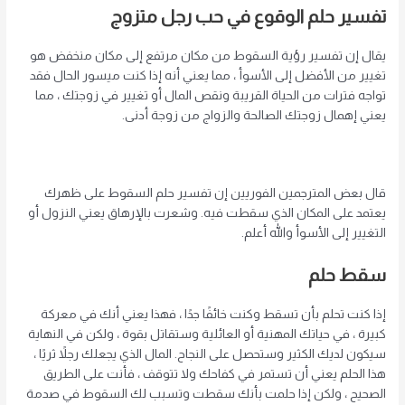
تفسير حلم الوقوع في حب رجل متزوج
يقال إن تفسير رؤية السقوط من مكان مرتفع إلى مكان منخفض هو
تغيير من الأفضل إلى الأسوأ ، مما يعني أنه إذا كنت ميسور الحال فقد
تواجه فترات من الحياة القريبة ونقص المال أو تغيير في زوجتك ، مما
يعني إهمال زوجتك الصالحة والزواج من زوجة أدنى.
قال بعض المترجمين الفوريين إن تفسير حلم السقوط على ظهرك
يعتمد على المكان الذي سقطت فيه. وشعرت بالإرهاق يعني النزول أو
التغيير إلى الأسوأ والله أعلم.
سقط حلم
إذا كنت تحلم بأن تسقط وكنت خائفًا جدًا ، فهذا يعني أنك في معركة
كبيرة ، في حياتك المهنية أو العائلية وستقاتل بقوة ، ولكن في النهاية
سيكون لديك الكثير وستحصل على النجاح. المال الذي يجعلك رجلاً ثريًا ،
هذا الحلم يعني أن تستمر في كفاحك ولا تتوقف ، فأنت على الطريق
الصحيح ، ولكن إذا حلمت بأنك سقطت وتسبب لك السقوط في صدمة