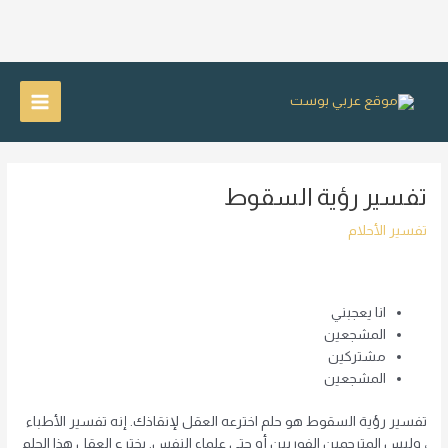
خطي
لى
Main
لمحتوى
Menu
تفسير رؤية السقوط
تفسير الأحلام
انا يعجبني
المشجعين
مشتركين
المشجعين
تفسير رؤية السقوط هو حلم اخترعه العقل لإنقاذك. إنه تفسير الأطباء
، وليس المترجمين الفوريين أو حتى علماء النفس. يخترع العقل هذا الحلم