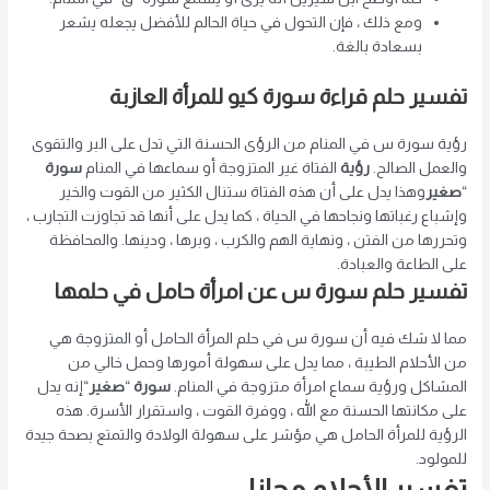
ومع ذلك ، فإن التحول في حياة الحالم للأفضل يجعله يشعر
بسعادة بالغة.
تفسير حلم قراءة سورة كيو للمرأة العازبة
رؤية سورة س في المنام من الرؤى الحسنة التي تدل على البر والتقوى
والعمل الصالح.
رؤية
الفتاة غير المتزوجة أو سماعها في المنام
سورة
“
صغير
وهذا يدل على أن هذه الفتاة ستنال الكثير من القوت والخير
وإشباع رغباتها ونجاحها في الحياة ، كما يدل على أنها قد تجاوزت التجارب ،
وتحررها من الفتن ، ونهاية الهم والكرب ، وبرها ، ودينها. والمحافظة
على الطاعة والعبادة.
تفسير حلم سورة س عن امرأة حامل في حلمها
مما لا شك فيه أن سورة س في حلم المرأة الحامل أو المتزوجة هي
من الأحلام الطيبة ، مما يدل على سهولة أمورها وحمل خالي من
المشاكل ورؤية سماع امرأة متزوجة في المنام.
سورة
“
صغير
“إنه يدل
على مكانتها الحسنة مع الله ، ووفرة القوت ، واستقرار الأسرة. هذه
الرؤية للمرأة الحامل هي مؤشر على سهولة الولادة والتمتع بصحة جيدة
للمولود.
تفسير الأحلام مجانا