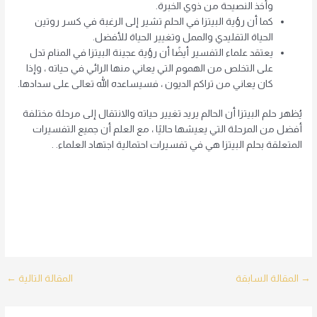
وأخذ النصيحة من ذوي الخبرة.
كما أن رؤية البيتزا في الحلم تشير إلى الرغبة في كسر روتين
الحياة التقليدي والممل وتغيير الحياة للأفضل.
يعتقد علماء التفسير أيضًا أن رؤية عجينة البيتزا في المنام تدل
على التخلص من الهموم التي يعاني منها الرائي في حياته ، وإذا
كان يعاني من تراكم الديون ، فسيساعده الله تعالى على سدادها.
يُظهر حلم البيتزا أن الحالم يريد تغيير حياته والانتقال إلى مرحلة مختلفة
أفضل من المرحلة التي يعيشها حاليًا ، مع العلم أن جميع التفسيرات
المتعلقة بحلم البيتزا هي في تفسيرات احتمالية اجتهاد العلماء. .
Post
→
المقالة السابقة
المقالة التالية
←
navigation