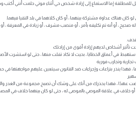
امل للمطلقة إما الاستماع إلى إرادة شخص حي أثناء موتي حلمت أنني أكتب 
 لو كان هناك عداوة مشتركة بينهما ، أو كان كلاهما في بلد التقيا فيهما.
حيح ، أو أنه تم تكليفه بأمر ، أو منصب مشرف ، أو زيادة في المعرفة ، أو أ
قذف.
تحت تأثير أشخاص لديهم إرادة أقوى من إرادتك
 ستهبط في أعماق الخطايا ، بحيث لا تكاد تفلت منها ، حتى لو استشرت الأص
 تجارية وتجارب فورية
، فهذا ينذر بنزاعات وإجراءات ضد القانون سيتعين عليهم مواجهتها في حد
شهير
قضت عهدًا ، فهذا يحذرك من أنك على وشك أن تصبح مجموعة من الغدر والخ
 أو خلاف في علاقة الموصي بالموصى له ، حتى لو كان بينهما خلاف في المص