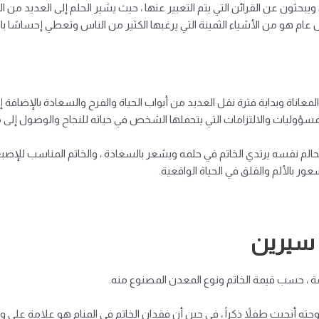
يبحثون عن القرائن التي يتم التعبير عنها ، حيث يشير الحلم إلى العديد من ال
كل عام هو من الأشياء الثمينة التي يرغبها الكثير من الناس وتعطي إحساسًا ب
لمعاناة وبداية فترة نقل العديد من أبواب الحياة والفرح والسعادة بالإضافة
ى المسؤوليات والالتزامات التي يتحملها الشخص في حياته للنجاح والوصول إلى م
 الحالم نفسه يرتدي الخاتم في حلمه ويشعر بالسعادة ، والخاتم المناسب للإصبع
 بالألم والقلق في الحياة الواقعية.
 سيرين
فة ، حسب قيمة الخاتم ونوع المعدن المصنوع منه.
جته أنجبت طفلاً ذكراً ، في حين أن فقدان الخاتم في المنام هو علامة على وفا