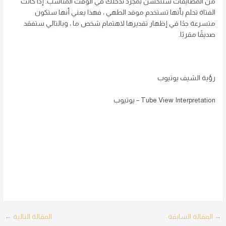
من المضايقات ستتحسن بمجرد تدخلك في الوقت المناسب. إذا كانت
الفتاة تحلم بأنها تستخدم موقد الطهي ، فهذا يعني أنها ستكون
متسرعة جدًا في إظهار تقديرها لاهتمام شخص ما ، وبالتالي ستفقد
صديقًا مقربًا.
رؤية الشيف يوتيوب
Tube View Interpretation – يوتيوب
Post
→
المقالة السابقة
المقالة التالية
←