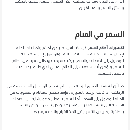
أخرى في الحياة وتجارب مختلفة ، لكن المعنى الدقيق يختلف باختلاف
وسائل السفر والمسافرين.
السفر في المنام
تفسيرات أحلام السفر
في الأساس يعبر عن أحلام وتطلعات الحالم
لإجراء تعديلات كثيرة في حياته الحالية ، والوصول إلى بقية حياته
للوصول إلى الأهداف والتمتع ببركاته سبحانه وتعالى ، فيسعى الحالم
للسفر ويؤمن أنه سيذهب إلى العالم المثالي الذي طالما رغب فيه
وسعى لتحقيقه.
كما أن التفسير الدقيق للرحلة في الحلم يتحقق بالوسائل المستخدمة في
الرحلات. إذا كانت الرحلة بالسيارة ، فإنها تظهر المعاناة والصعوبات في
الحياة للوصول إلى الهدف. أما السفر بالقطار فهو إشارة إلى الصفات
الحسنة التي يتمتع بها الرائي ويميزها ، ولكل شخص ، ولكن السفر
بالطائرة يعبر عن التسرع في اتخاذ القرار والندم فيما بعد.