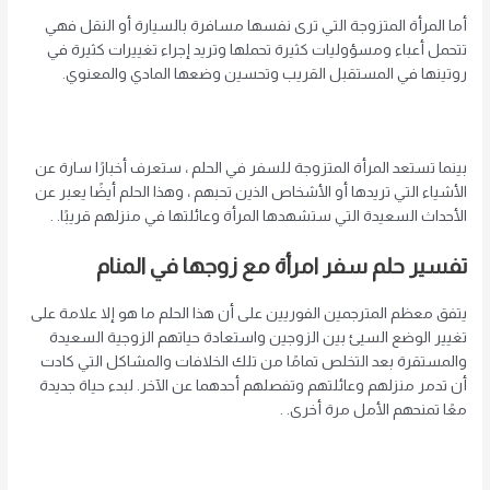
أما المرأة المتزوجة التي ترى نفسها مسافرة بالسيارة أو النقل فهي
تتحمل أعباء ومسؤوليات كثيرة تحملها وتريد إجراء تغييرات كثيرة في
روتينها في المستقبل القريب وتحسين وضعها المادي والمعنوي.
بينما تستعد المرأة المتزوجة للسفر في الحلم ، ستعرف أخبارًا سارة عن
الأشياء التي تريدها أو الأشخاص الذين تحبهم ، وهذا الحلم أيضًا يعبر عن
الأحداث السعيدة التي ستشهدها المرأة وعائلتها في منزلهم قريبًا. .
تفسير حلم سفر امرأة مع زوجها في المنام
يتفق معظم المترجمين الفوريين على أن هذا الحلم ما هو إلا علامة على
تغيير الوضع السيئ بين الزوجين واستعادة حياتهم الزوجية السعيدة
والمستقرة بعد التخلص تمامًا من تلك الخلافات والمشاكل التي كادت
أن تدمر منزلهم وعائلتهم وتفصلهم أحدهما عن الآخر. لبدء حياة جديدة
معًا تمنحهم الأمل مرة أخرى. .