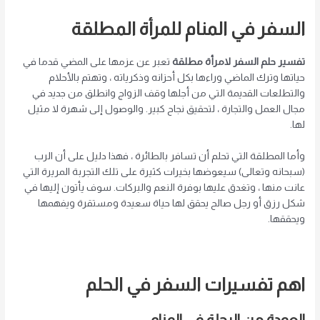
السفر في المنام للمرأة المطلقة
تفسير حلم السفر لامرأة مطلقة
تعبر عن عزمها على المضي قدما في
حياتها وترك الماضي وراءها بكل أحزانه وذكرياته ، وتهتم بالأحلام
والتطلعات القديمة التي من أجلها وقف الزواج وانطلق من جديد في
مجال العمل والتجارة ، لتحقيق نجاح كبير. والوصول إلى شهرة لا مثيل
لها.
وأما المطلقة التي تحلم أن تسافر بالطائرة ، فهذا دليل على أن الرب
(سبحانه وتعالى) سيعوضها بخيرات كثيرة على تلك التجربة المريرة التي
عانت منها ، وتغدق عليها بوفرة النعم والبركات. سوف يأتون إليها في
شكل رزق أو رجل صالح يحقق لها حياة سعيدة ومستقرة ويفهمها
ويحققها.
اهم تفسيرات السفر في الحلم
العودة من الرحلة في المنام