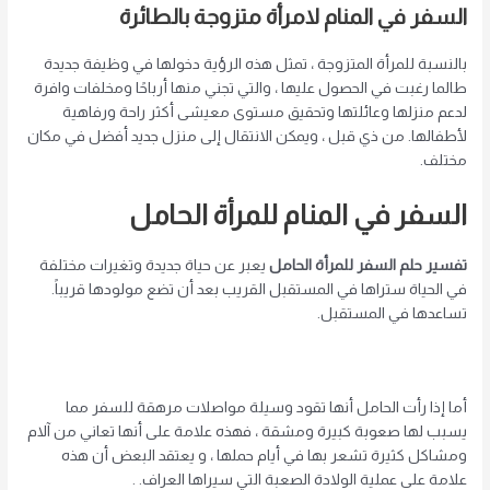
السفر في المنام لامرأة متزوجة بالطائرة
بالنسبة للمرأة المتزوجة ، تمثل هذه الرؤية دخولها في وظيفة جديدة
طالما رغبت في الحصول عليها ، والتي تجني منها أرباحًا ومخلفات وافرة
لدعم منزلها وعائلتها وتحقيق مستوى معيشى أكثر راحة ورفاهية
لأطفالها. من ذي قبل ، ويمكن الانتقال إلى منزل جديد أفضل في مكان
مختلف.
السفر في المنام للمرأة الحامل
تفسير حلم السفر للمرأة الحامل
يعبر عن حياة جديدة وتغيرات مختلفة
في الحياة ستراها في المستقبل القريب بعد أن تضع مولودها قريباً.
تساعدها في المستقبل.
أما إذا رأت الحامل أنها تقود وسيلة مواصلات مرهقة للسفر مما
يسبب لها صعوبة كبيرة ومشقة ، فهذه علامة على أنها تعاني من آلام
ومشاكل كثيرة تشعر بها في أيام حملها ، و يعتقد البعض أن هذه
علامة على عملية الولادة الصعبة التي سيراها العراف. .