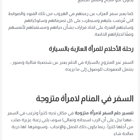
كما يعبر سفر العزاب عن رغبتهم في الهروب من تلك القيود والضوابط
التي فُرضت عليهم وسيطرت على كل تصرفاتهم وسلوكياتهم
وسلبتهم القدرة على اتخاذ قرارات بشأن حياتهم ومستقبلهم لأنفسهم
وفقًا لخياراتهم الخاصة.
رحلة الأحلام للمرأة العازبة بالسيارة
السفر غير المتزوج بالسيارة في الحلم يعبر عن شخصية قتالية وصبور ،
يتحمل الصعوبات للوصول إلى ما يريده.
السفر في المنام لامرأة متزوجة
تفسير حلم السفر لامرأة متزوجة
في مكان تحبه كثيراً وترغب في السفر
، فهذا يدل على أن الرب (سبحانه وتعالى) سوف يلبي رغبة عزيزة صلت
من أجلها كثيراً ، ربما يكون ذلك للحمل والإنجاب ، وسيوفرها. لها ذرية
صالحة شاء.