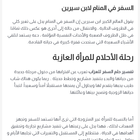
السفر في المنام لابن سيرين
يقول العالم الكبير ابن سيرين إن السفر في المنام يدل على تغير كلي
في الظروف الحالية ، والانتقال من حالة إلى أخرى هو عكس ذلك تمامًا.
في ظل الظروف الصعبة والأحداث النفسية المؤلمة ، دعه يستعد لتلقي
الأشياء السعيدة التي ستحدث قفزة كبيرة في حياته القادمة.
رحلة الأحلام للمرأة العازبة
تفسير حلم السفر للعزاب
تعرب عن اقترابها من دخول مرحلة جديدة
من حياتها والبدء بتنفيذ مشاريع وخطط حديثة .. ربما يكون هناك شاب
طيب يحبها يتقدم لها ويحاول أن يمنحها مستقبلاً آمناً وسعيداً. لتبدأ
حياتها الزوجية وتصبح بيتها وعائلتها.
أما بالنسبة للمرأة غير المتزوجة التي ترى أنها تستعد للسفر وتجهز
المعدات لذلك ، فهذا يدل على رغبتها في تنفيذ مشاريع تجارية وتحقيق
أهدافها في الحياة ، فتتطلع إلى المستقبل والتغيرات التي تجلبها الأيام و
يحاول. نحو النجاح والتميز للجميع.