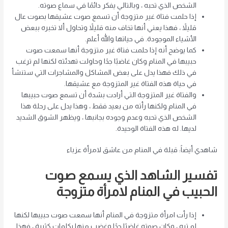
الشخص الذي تحبه ، وبالتالي يفكر دائمًا في سماع صوته.
إذا حلمت فتاة غير متزوجة أن تسمع صوت عشيقها بصوت عال
قليلاً ، فهذا يعني أنها تخاف منه قليلاً وتحاول ألا تخبره ببعض
الأشياء الموجودة. في حياتها والله أعلم.
كما يوضح أنه إذا حلمت فتاة غير متزوجة أنها سمعت صوت
حبيبها في المنام وكان غاضبًا جدًا وحاولت تهدئته لكنها لم ترغب
في ذلك فهذا يدل على بعض المشاكل والمشاجرات التي ستنشأ
في حياة هذه الفتاة غير المتزوجة مع عشيقها.
والفتاة غير المتزوجة التي أرادت بشدة أن تسمع صوت حبيبها
في المنام ولكنها رأته من بعيد فقط ، وهذا يدل على رحلة هذا
الشخص الذي تحبه وعدم وجوده بجانبها ، ويظهر الشوق الشديد
لديها. له هذه الفتاة الوحيدة.
شاهدي أيضاً: قبلة في المنام من عاشق لامرأة عزباء
تفسير الشاهد الذي يسمع صوت
الحبيب في المنام لامرأة متزوجة
إذا رأت امرأة متزوجة في المنام أنها سمعت صوت حبيبها لكنها
لم تره ، وكان صوته غاضبًا جدًا وغضب منها بكلمات كثيرة ، فهذا