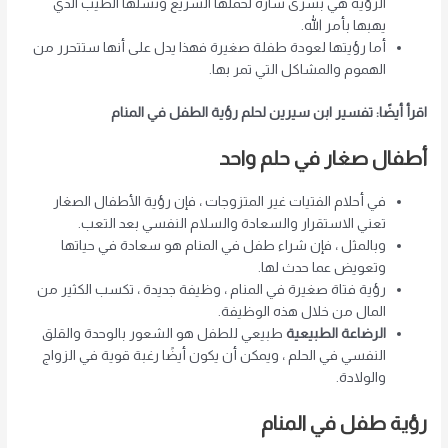
الرؤية هي بشرى سارة لحملها السريع ونسلها الطيب الذي
يهبها بأمر الله.
أما رؤيتها لعودة طفلة صغيرة فهذا يدل على أنها ستتحرر من
الهموم والمشاكل التي تمر بها.
اقرأ أيضًا: تفسير ابن سيرين لحلم رؤية الطفل في المنام
أطفال صغار في حلم واحد
في أحلام الفتيات غير المتزوجات ، فإن رؤية الأطفال الصغار
تعني الاستقرار والسعادة والسلام النفسي بعد التعب.
وبالمثل ، فإن شراء طفل في المنام هو سعادة في حياتها
وتعويض عما حدث لها.
رؤية فتاة صغيرة في المنام ، وظيفة جديدة ، تكسب الكثير من
المال من خلال هذه الوظيفة.
الرضاعة الطبيعية
طبيعي للطفل هو الشعور بالوحدة والقلق
النفسي في الحلم ، ويمكن أن يكون أيضًا رغبة قوية في الزواج
والولادة.
رؤية طفل في المنام