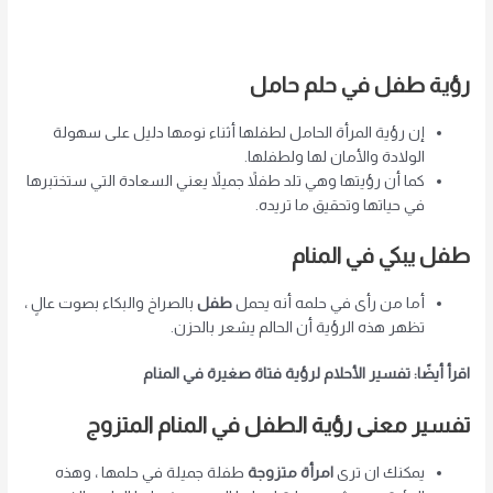
رؤية طفل في حلم حامل
إن رؤية المرأة الحامل لطفلها أثناء نومها دليل على سهولة
الولادة والأمان لها ولطفلها.
كما أن رؤيتها وهي تلد طفلاً جميلاً يعني السعادة التي ستختبرها
في حياتها وتحقيق ما تريده.
طفل يبكي في المنام
أما من رأى في حلمه أنه يحمل
طفل
بالصراخ والبكاء بصوت عالٍ ،
تظهر هذه الرؤية أن الحالم يشعر بالحزن.
اقرأ أيضًا: تفسير الأحلام لرؤية فتاة صغيرة في المنام
تفسير معنى رؤية الطفل في المنام المتزوج
يمكنك ان ترى
امرأة متزوجة
طفلة جميلة في حلمها ، وهذه