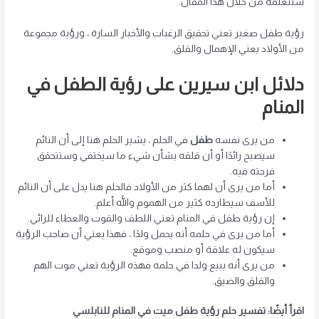
سنتعلمه من خلال هذا المقال.
رؤية طفل صغير تعني تحقيق الرغبات والأخبار السارة ، ورؤية مجموعة
من الأولاد يعني الإهمال والقلق.
دلائل ابن سيرين على رؤية الطفل في
المنام
من يرى نفسه
طفل
في الحلم ، يشير الحلم هنا إلى أن النائم
سيصبح رائدًا أو أن قلقه بشأن شيء ما سيختفي وستتحقق
فرحته فيه.
أما من يرى أن لهما كثر من الأولاد فالحلم هنا يدل على أن النائم
للأسف سيطارده كثير من الهموم والله أعلم.
إن رؤية طفل في المنام تعني اللطف والقوت والعطاء للرائي.
أما من يرى في حلمه أنه يحمل ولدًا ، فهذا يعني أن صاحب الرؤية
سيكون له علاقة أو منصب وموقع.
من يرى أنه يبيع ولدا في حلمه فهذه الرؤية تعني موت الهم
والقلق والضيق.
اقرأ أيضًا: تفسير حلم رؤية طفل ميت في المنام للنابلسي