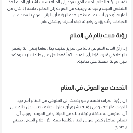
تفسير رؤية الحالم للميت الذي يعود إلى الحياة بسبب اشتياق الحالم لهذا
الشخص الميت وحبه له ورغبته في العودة إلى العالم ، خاصة إذا كان من
أقاربه أو من أسرته ، و تظهر هذه الرؤية أن الرائي يقوم بالعديد من
العبادات وأنه يؤدي واجباته تجاه أسرته وبشكل عام.
رؤية ميت ينام في المنام
إذا رأى الحالم المتوفى نائمًا في سرير نظيف جدًا ، فهذا يعني أنه يشعر
بالراحة في قبره. فإذا رأى الميت نائماً فهذا يدل على طاعته لربه وختمه
قبل موته. تنفقه على صاحبه.
التحدث مع الموتى في المنام
إن رؤية العراف نفسه وهو يتحدث إلى المتوفى في المنام أمر جيد
للقوت والراحة ، وفي رؤيته بشرى أن تطول حياته ، حيث يدل ذلك على
أن المتوفى له علاقة وثيقة بالله في الحياة و في الموت ، ويجب أن
يتعلم العاهل كلام الموتى الذين تكلموا معه ، لأن كلام الموتى صحيح
وصحيح.