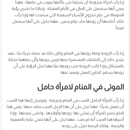
إذا رأت امرأة متزوجة أن شخصًا من عائلتها يموت في حلمها ، فهذا
يعني أنها ستحصل على المال في الأيام المقبلة ، وغالبًا ما تشرح رؤية
المتوفاة في حلم متزوج الأشياء السعيدة التي ستحدث لها وإذا رأت
ذلك. أحلامها أن زوجها مات ولم يدفن ، فهذا دليل على أنها ستحمل
قريباً.
إذا رأت الزوجة وفاة زوجها في المنام وكان ذلك قد جعله حزينًا جدًا ، فقد
يشير ذلك إلى الخلافات المستمرة بينها وبين زوجها وأن حياتهما مليئة
بالمشاكل وإذا كانت الزوجة تحب زوجها حقًا فهذا تدل الرؤية على أن
زوجها يسافر للخارج للعمل وبعيد عنها.
الموتى في المنام لامرأة حامل
إذا رأت المرأة الحامل الميت في المنام وعرفته ، وتوسل إليها هذا الميت
أن تفعل شيئًا ، فهذا يدل على أن هذا الرجل الميت يخاف منها ، وفي هذا
الحلم تحذير للمرأة أن تعتني بها. زوجها وأولادها ، واعتنى بصحتها ، وإذا
أخبرها هذا الميت أنه لم يمت ، فهذا يدل على أنها تصلي عليه بالمغفرة
والرحمة ، وتلك الرحمة تنزل على روحه.