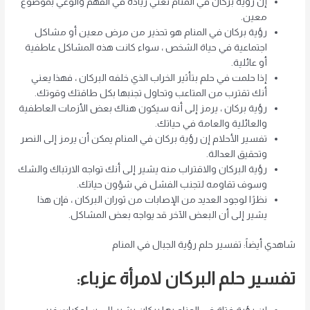
إن رؤية بركان في المنام تعني زيادة في الفهم والوعي بموضوع
معين.
رؤية بركان في المنام هو تحذير من مرض معين أو مشاكل
اجتماعية في حياة الشخص ، سواء كانت هذه المشاكل عاطفية
أو عائلية.
إذا حلمت في حلم بتأثير الخراب الذي خلفه البركان ، فهذا يعني
أنك تقترب من المتاعب وتحاول تجنبها بكل طاقتك وقوتك.
رؤية بركان ، يرمز إلى أنه سيكون هناك بعض الأزمات العاطفية
والعائلية والعامة في حياتك.
تفسير الأحلام إن رؤية بركان في المنام يمكن أن يرمز إلى النصر
وتحقيق العدالة.
رؤية البركان والاقتراب منه يشير إلى أنك تواجه الارتباك والشك
وسوف تقاومه لتجنب الفشل في شؤون حياتك.
نظرًا لوجود العديد من الإصابات من ثوران البركان ، فإن هذا
يشير إلى أن البعض الآخر قد يواجه بعض المشاكل.
شاهدي أيضاً: تفسير حلم رؤية الجبال في المنام
تفسير حلم البركان لامرأة عزباء: