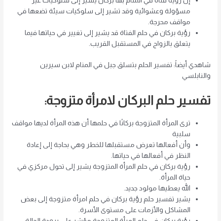
إن رؤية فتاة في المنام بها بركان يشير إلى سلوكيات غير
مسؤولة وعشوائية وقد تشير إلى سلوكيات سيئة تضعها في
مواقف محرجة.
رؤية بركان في حلم الفتاة قد يشير إلى تغيير في حياتها فيما
يتعلق بالزواج في المستقبل القريب.
شاهدي أيضاً: تفسير الحلم بتسلق جبل في المنام لابن سيرين
والنابلسي
تفسير حلم البركان لامرأة متزوجة:
ترى المرأة المتزوجة بركانًا في حلمها أن هذه المرأة لديها مواقف
سلبية
وأن أفعالها تعرض مستقبلها للخطر وهي بحاجة إلى إعادة
النظر في أفعالها في حياتها.
رؤية بركان في حلم المرأة المتزوجة يشير إلى تحول مركزي في
حياة المرأة.
الله يعطيها مولود جديد.
يشير تفسير حلم رؤية بركان في حلم امرأة متزوجة إلى بعض
المشاكل والأزمات على مستوى الأسرة.
رؤية بركان في حلم المرأة المتزوجة مؤشر على برودة الحالة