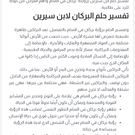
تفسير حلم ابن سيرين برؤيته. بركان في المنام وأهم القرائن من حوله.
للرد على طالبيه.
تفسير حلم البركان لابن سيرين
وتفسير الحلم برؤية بركان في المنام بالتفصيل. تعد البراكين ظاهرة
طبيعية تتعرض لها قشرة الأرض ، حيث تنبعث من الأرض أنواعًا
مختلفة من المواد المنصهرة والغازات والأبخرة ، بالإضافة إلى
المقذوفات البركانية. ممتاز لأنه يدمر المرافق والحياة الطبيعية ،
بالإضافة إلى الخسائر المادية وموت الكثير من الناس إذا كانوا في
المكان الذي حدث فيه.
تأتي البراكين بأنواع عديدة وتخرج من البحر أو الأرض ، بما في ذلك
البراكين النشطة المعروفة بقذف الحمم البركانية والصهارة من الداخل
دون توقف ، والبراكين غير النشطة ، فهي مختلفة عن غيرها ، فهي غير
نشطة والقذائف لا تخرج منهم.
رؤية بركان في المنام هي علامة على التوتر وتحذير من المشاعر
القوية والمندفعة ويمكن أن تكون أيضًا تحولًا قويًا في الحياة.
تظهر رؤية بركان في المنام التطور النفسي لصاحب هذه الرؤية
ويمكن أن تكون بوابة أو تحذيرًا من تحول قوي في حياة الإنسان.
رؤية بركان في المنام يعني أن الشخص الذي لديه هذه الرؤية
سيساعده في حياته.