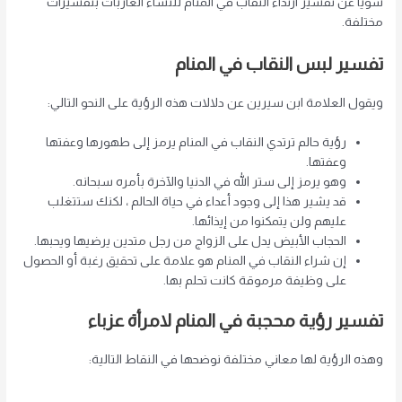
سويًا عن تفسير ارتداء النقاب في المنام للنساء العازبات بتفسيرات
مختلفة.
تفسير لبس النقاب في المنام
ويقول العلامة ابن سيرين عن دلالات هذه الرؤية على النحو التالي:
رؤية حالم ترتدي النقاب في المنام يرمز إلى طهورها وعفتها
وعفتها.
وهو يرمز إلى ستر الله في الدنيا والآخرة بأمره سبحانه.
قد يشير هذا إلى وجود أعداء في حياة الحالم ، لكنك ستتغلب
عليهم ولن يتمكنوا من إيذائها.
الحجاب الأبيض يدل على الزواج من رجل متدين يرضيها ويحبها.
إن شراء النقاب في المنام هو علامة على تحقيق رغبة أو الحصول
على وظيفة مرموقة كانت تحلم بها.
تفسير رؤية محجبة في المنام لامرأة عزباء
وهذه الرؤية لها معاني مختلفة نوضحها في النقاط التالية: