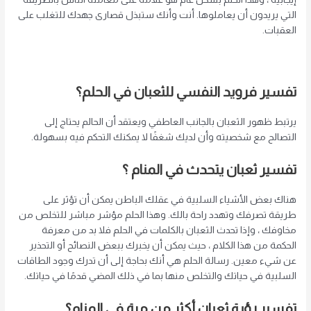
التي يريدون أن يعاملوها. أنت وأنك ستبذل قصارى جهدك للتغلب على
العقبات.
تفسير فرويد النفسي للثعبان في الحلم؟
يرتبط ظهور الثعبان بالجانب العاطفي ويعتقد أن الحالم يحتاج إلى
التصالح مع شخصيته وأن لديك شغفًا لا يمكنك التحكم فيه بسهولة.
تفسير ثعبان يتحدث في المنام
؟
هناك بعض الأشياء السلبية في عقلك الباطن يمكن أن تؤثر على
طريقة تصرفك وتهدد راحة بالك. وهذا الحلم مؤشر مباشر للتخلص من
مخاوفك ، وإذا تحدث الثعبان بالكلمات في الحلم فلا بد من معرفة
الحكمة من هذا الكلام ، حيث يمكن أن يخبرك ببعض النصائح أو التحذير
عن شيء معين. رسالة الحلم هي أنك بحاجة إلى أن تدرك وجود الطاقات
السلبية في حياتك والتخلص منها بما في ذلك المضي قدمًا في حياتك.
تفسير رؤية ثعبان أكثر من مرة في المنام؟