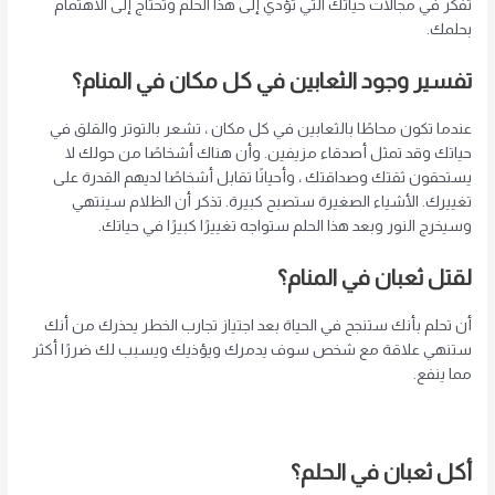
تفكر في مجالات حياتك التي تؤدي إلى هذا الحلم وتحتاج إلى الاهتمام
بحلمك.
تفسير وجود الثعابين في كل مكان في المنام؟
عندما تكون محاطًا بالثعابين في كل مكان ، تشعر بالتوتر والقلق في
حياتك وقد تمثل أصدقاء مزيفين. وأن هناك أشخاصًا من حولك لا
يستحقون ثقتك وصداقتك ، وأحيانًا تقابل أشخاصًا لديهم القدرة على
تغييرك. الأشياء الصغيرة ستصبح كبيرة. تذكر أن الظلام سينتهي
وسيخرج النور وبعد هذا الحلم ستواجه تغييرًا كبيرًا في حياتك.
لقتل ثعبان في المنام؟
أن تحلم بأنك ستنجح في الحياة بعد اجتياز تجارب الخطر يحذرك من أنك
ستنهي علاقة مع شخص سوف يدمرك ويؤذيك ويسبب لك ضررًا أكثر
مما ينفع.
أكل ثعبان في الحلم؟