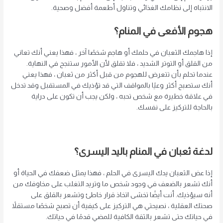
الانتباه إلى نظامك الغذائي وتناول أطعمة أفضل وصحية.
هجوم الأفعى في المنام؟
إذا هاجمك الثعبان في حلمك أو هاجم شخصًا آخر ، فهذا يعني أنك تعاني
من القلق أو التوتر الشديد ، فلا تقلق لأن الأمور ستنجح في النهاية.
عندما تحلم بأن تتعرض للهجوم من قبل أكثر من ثعبان ، فهذا يعني
أنك ستصبح أكثر وعيًا بالمواقف التي قد تؤذيك في المستقبل وقد تدخل
في علاقة خطيرة مع شخص تحبه ، ولكن يجب أن تكون على دراية
بالحاجة للتركيز على نفسك.
لدغة ثعبان في المنام باليد اليسرى؟
إذا عض الثعبان يدك اليسرى في الحلم ، فهذا يمثل ضعفك في الحياة أو
أنك تشعر بالضعف في وجود شخص ما وتريد التغلب على مخاوفك من
أنه سيؤذيك. أنت أيضًا تخشى اتخاذ قرار خاطئ وتشعر بالقلق على
صحتك العقلية ، نصيحتي هي التركيز على كيفية أن تصبح شخصًا مستقلاً
في حياتك حتى تشعر بالثقة الكافية للمضي قدمًا في حياتك.