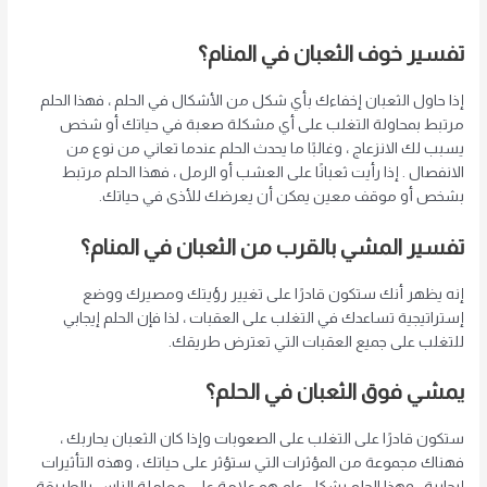
تفسير خوف الثعبان في المنام؟
إذا حاول الثعبان إخفاءك بأي شكل من الأشكال في الحلم ، فهذا الحلم
مرتبط بمحاولة التغلب على أي مشكلة صعبة في حياتك أو شخص
يسبب لك الانزعاج ، وغالبًا ما يحدث الحلم عندما تعاني من نوع من
الانفصال . إذا رأيت ثعبانًا على العشب أو الرمل ، فهذا الحلم مرتبط
بشخص أو موقف معين يمكن أن يعرضك للأذى في حياتك.
تفسير المشي بالقرب من الثعبان في المنام؟
إنه يظهر أنك ستكون قادرًا على تغيير رؤيتك ومصيرك ووضع
إستراتيجية تساعدك في التغلب على العقبات ، لذا فإن الحلم إيجابي
للتغلب على جميع العقبات التي تعترض طريقك.
يمشي فوق الثعبان في الحلم؟
ستكون قادرًا على التغلب على الصعوبات وإذا كان الثعبان يحاربك ،
فهناك مجموعة من المؤثرات التي ستؤثر على حياتك ، وهذه التأثيرات
إيجابية ، وهذا الحلم بشكل عام هو علامة على معاملة الناس بالطريقة