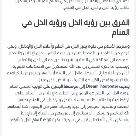
الجسدي واللفظي وتفسير رؤية الذل في المنام للمرأة ، وغيرها من
حالات رؤية الذل والذل. الذل في المنام.
الفرق بين رؤية الذل ورؤية الذل في
المنام
ومترجم الأحلام في حلوه يميز الذل في الحلم وأحلام الذل والإذلال.
وعلى
الرغم من الخلط بين المصطلحين بين عامة الناس ، فإن الإذلال والتحقير
لهما معاني مختلفة في اللغة والشريعة عن معاني الذل والتحقير.
وبحسب ما ذكره الحسن بن عبد الله العسكري في الاختلافات اللغوية.
الذل من أعلاها إلى أدنىها ، والذل في اللغة أن المهين يتعرض للكراهية
والإكراه ، ونقيض الذل هو الشرف ، ونقيض الذل عزيز.
يضيف Dream Interpreter إلى موقعها الجميل على الويب
المعنى العام
لرؤية الذل في الحلم هو الوقوع في الظلم والإذلال في المنام يظهر
الإقطاعية والحاكم الظالم وفساد العدل والإذلال في المنام يظهر
الضعف وتقسيم المجتمع إلى عبيد وسياد. أنهم من اليهود ، كما أعطاهم
الله التواضع والسكن ، لا يصلون إلى غرضهم في الحياة إلا بالإذلال
والسكن ، لأن الله تعالى قال في سورة البقرة ((وَصَبَّا بِهُمَ الذُلَّ وَالْقَوْمِ).
)