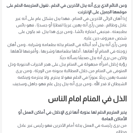
وعن النائم الذي يرى أنه يذل الآخرين في الحلم ، تقول المترجمة الحلم على
موقعها الجميل على الإنترنت
إذا أهان الرائي الآخرين في المنام ، فهذا يدل بشكل عام على أنه غير
عادل وظالم ، فمن رأى أنه يهين غريبًا لفظيًا أو جسديًا ، فهو بائس
بطبيعته ، فينبغي اعتباره بائسًا ، ومن يرى هذا يذل. قد يكون على
شخص معروف دين عليه.
ومن رأى أنه يذل أحد أبنائه في المنام يذله بطعامه وشرابه ، ومن أهان
زوجته في المنام أو أهانها ، أذلها بطعامها وشربها ، وأقرضها لأهلها.
ولكن من يرى أنه يذل صديقًا يسأله دينًا.
رؤية إذلال امرأة مجهولة في المنام يدل على هجر الخيرات الدنيوية وذل
المتوفى في المنام من خلال المطالبة بديونه من الورثة ، ومن يرى
نفسه يهين رجلاً عجوزًا في الحلم فهو لا يحترم. ولا يحترمه ويحكمه
الشيطان لا قدر الله ، ومن يرى أنه يذل رجل علم فهو جاهل وسخيف.
الذل في المنام امام الناس
يخبر المترجم الحلم لها عذوبة أنها ترى الإذلال في أماكن العمل أو
الأماكن العامة
من يرى رئيسه في العمل يذله أمام الآخرين فهو رئيس غير عادل
وظالم.