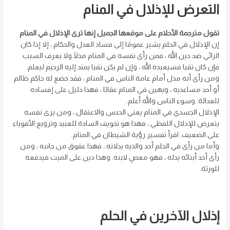
التعرض للإذلال في المنام
تقول مترجمة الأحلام على موقعها الجميل إنها ترى الإذلال في المنام
إن الإذلال في الحلم يشير عمومًا إلى فساد العدل والحكام ، إلا إذا كان
الرائي ضد دين الله ، فمن رأى نفسه في المنام مذلًا ولا يعرف السبب.
فإن كان تقيا فسيعبده الله ، وإن لم يكن تقيا يمتد إليه الرحيم ليعلم.
ومن رأى أنه مذل أمام عامة الناس في المنام ، فقد خضع له حاكم ظالم
أو أحد مساعديه ، ويهين في المنام عقابًا ، فهذا دليل على إفساده
للعدالة. وسوء الناس والله أعلم.
الإذلال الجسدي في المنام يعني الحبس والاعتقال ، ومن يرى نفسه
يتعرض للإذلال اللفظي ، فهذا هو تخويف السادة للعبيد وترويع الأقوياء
على الضعيف. اقرأ تفسير رؤية الشيطان في المنام.
وأما من رأى في الحلم أحد والديه يذلانه ، فهذا عقوق من جانبه ، ومن
رأى أحد أبنائه يذله ، فهو معصٍ لابنه. وهذا دين على الميت فيدفعه
للورثة.
إذلال الآخرين في الحلم