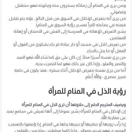
ومن يرى في المنام أن زملائه يسخرون منه ويذلونه فهو متطفل
وفضولي.
من يرى أنه يتعرض للإذلال في السوق من قبل البائع ، فإنه يتم تقليل
قيمته في بضاعته (اقرأ تفسير رؤية السوق في المنام).
يشير التعرض للإهانة في المدرسة إلى الغش في الامتحان أو إهانة
المعلمين.
من تعرض للذل في مسجد أو دار عبادة ثم جاء بشكوى من القول أو
الفعل أو ما يخل بالحياء.
من يرى نفسه أسيرًا مذلًا. إن كان على حق كما شاء الله فهو المجد
والنصر والعلو ، وإذا كان غير ذلك فهو لما انتصرت يديه.
أما من يرى نفسه يتعرض للإذلال أثناء سفره ، فقد يكون في حلمه
تمييز عنصري ، والله أعلم.
رؤية الذل في المنام للمرأة
ويضيف المترجم الحلم إلى حلاوتها أن ترى الذل في المنام للمرأة
إن الإذلال في المنام للمرأة يشير عمومًا إلى أنها تعيش في مجتمع بعيد
عن مقاربة الله.
إذا رأت زوجها أو خطيبها أو حبيبها يذلها في المنام. إذا وُصِفوا بالتعصب
العنصري فهو شرف وصالح ، وإذا كانوا مواطنين ملتزمين بالقانون