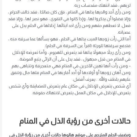
لربهم ، فقد انتهك مقدسات ربه.
ومن رأى أحد والديها يذلها في المنام ، فإن كان صالحًا ، فقد خالف الحرام ،
وإلا فضلوا أن يذكروا لها ، وإذا كانوا في التقوى ، فهو نصر لها ، وإلا فقد
فعل. لا تعطهم حقهم ومن رأى احد ابنائها. إذلالها في الحلم يدل على
عصيانه.
أما التي رأت زوجها الميت يذلها في الحلم ، فهو يسألها عما سرقه منه ،
فتدفع سرقتها للورثة (اقرأ عن السرقة في الحلم).
ومن رأى رجلاً مجهولاً يذلها قد يتعرض للهجوم ، وأما تعرضه للإذلال
في المنام من قبل مجهول ، فقد يدل على أن الرائي يتبع الموضة.
– ومن رأت أنها تهين الآخرين في المنام فهي متعجرفة وتتباهى بهم
ومن أهان زوجها أو أولادها أو أحد أقاربها في المنام فلها مال وتنفق
عليهم بلطف والله. . يعرف أفضل.
أي شخص يتعرض للإذلال في مكان عام يتعرض للمضايقة وأي شخص
يتعرض للإذلال في مكان العمل يتعرض لانتهاك حقوقه.
حالات أخرى من رؤية الذل في المنام
ويضيف الحلم المترجم على موقع هالوها حالات أخرى من رؤية الذل في