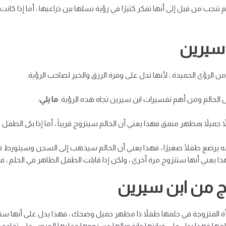
 تنجب من قبل إلى أنها تفكر كثيرًا في رؤية نسلها بين ذراعيها ، أما إذا كان
 سيرين
 الرؤى الحميدة ، لأنها تدل على وفرة الرزق والخير لصاحب الرؤية.
الحالم ومن أهم تفسيرات ابن سيرين تجاه هذه الرؤية.
ما يلي:
لاً جميلاً بمظهر منمق فهذا يعني أن الحالم سيتزوج قريباً ، أما إذا بكى ال
نام أنه يرضع طفلًا صغيرًا ، فهذا يعني أن الحالم سيذهب إلى السجن وسيتور
ا يعني أنها ستتزوج مرة أخرى ، ولكن إذا قابلت الطفل الظاهر في الحلم ، ف
ج من ابن سيرين
أة المتزوجة في حلمها طفلاً ذا مظهر جميل وضحك ، فهذا يدل على أنها ستلد 
حلمها فهذا يدل على خيانتها وانفصالها عن زوجها وعليها الحرص على تفادي