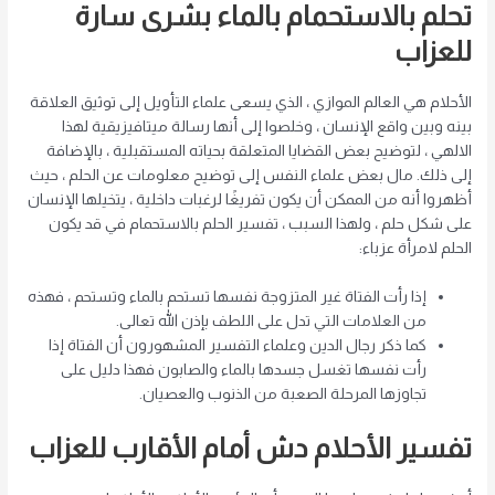
تحلم بالاستحمام بالماء
بشرى سارة
للعزاب
الأحلام هي العالم الموازي ، الذي يسعى علماء التأويل إلى توثيق العلاقة
بينه وبين واقع الإنسان ، وخلصوا إلى أنها رسالة ميتافيزيقية لهذا
الالهي ، لتوضيح بعض القضايا المتعلقة بحياته المستقبلية ، بالإضافة
إلى ذلك. مال بعض علماء النفس إلى توضيح معلومات عن الحلم ، حيث
أظهروا أنه من الممكن أن يكون تفريغًا لرغبات داخلية ، يتخيلها الإنسان
على شكل حلم ، ولهذا السبب ، تفسير الحلم بالاستحمام في قد يكون
الحلم لامرأة عزباء:
إذا رأت الفتاة غير المتزوجة نفسها تستحم بالماء وتستحم ، فهذه
من العلامات التي تدل على اللطف بإذن الله تعالى.
كما ذكر رجال الدين وعلماء التفسير المشهورون أن الفتاة إذا
رأت نفسها تغسل جسدها بالماء والصابون فهذا دليل على
تجاوزها المرحلة الصعبة من الذنوب والعصيان.
تفسير الأحلام
دش
أمام الأقارب
للعزاب