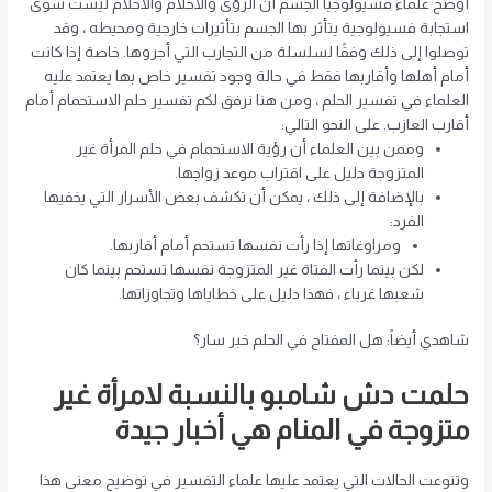
أوضح علماء فسيولوجيا الجسم أن الرؤى والأحلام والأحلام ليست سوى
استجابة فسيولوجية يتأثر بها الجسم بتأثيرات خارجية ومحيطه ، وقد
توصلوا إلى ذلك وفقًا لسلسلة من التجارب التي أجروها. خاصة إذا كانت
أمام أهلها وأقاربها فقط في حالة وجود تفسير خاص بها يعتمد عليه
العلماء في تفسير الحلم ، ومن هنا نرفق لكم تفسير حلم الاستحمام أمام
أقارب العازب. على النحو التالي:
وممن بين العلماء أن رؤية الاستحمام في حلم المرأة غير
المتزوجة دليل على اقتراب موعد زواجها.
بالإضافة إلى ذلك ، يمكن أن تكشف بعض الأسرار التي يخفيها
الفرد:
ومراوغاتها إذا رأت نفسها تستحم أمام أقاربها.
لكن بينما رأت الفتاة غير المتزوجة نفسها تستحم بينما كان
شعبها غرباء ، فهذا دليل على خطاياها وتجاوزاتها.
شاهدي أيضاً: هل المفتاح في الحلم خبر سار؟
حلمت
دش
شامبو
بالنسبة لامرأة غير
متزوجة في المنام هي أخبار جيدة
وتنوعت الحالات التي يعتمد عليها علماء التفسير في توضيح معنى هذا