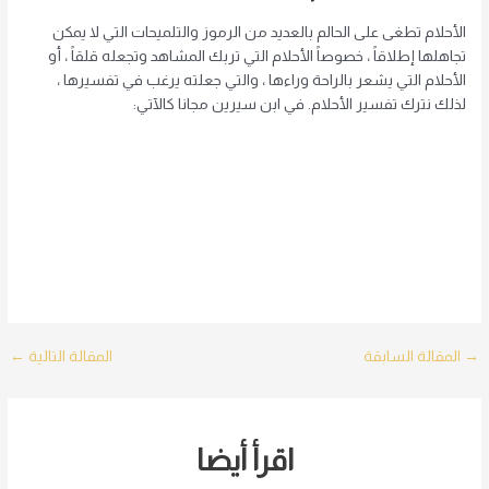
الأحلام تطغى على الحالم بالعديد من الرموز والتلميحات التي لا يمكن
تجاهلها إطلاقاً ، خصوصاً الأحلام التي تربك المشاهد وتجعله قلقاً ، أو
الأحلام التي يشعر بالراحة وراءها ، والتي جعلته يرغب في تفسيرها ،
لذلك نترك تفسير الأحلام. في ابن سيرين مجانا كالآتي:
Post
→
المقالة السابقة
المقالة التالية
←
navigation
اقرأ أيضا