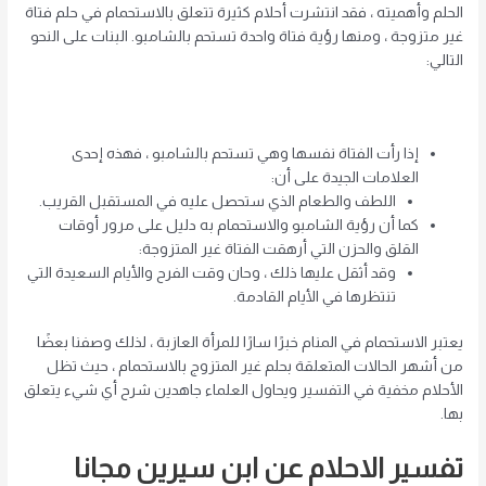
الحلم وأهميته ، فقد انتشرت أحلام كثيرة تتعلق بالاستحمام في حلم فتاة
غير متزوجة ، ومنها رؤية فتاة واحدة تستحم بالشامبو. البنات على النحو
التالي:
إذا رأت الفتاة نفسها وهي تستحم بالشامبو ، فهذه إحدى
العلامات الجيدة على أن:
اللطف والطعام الذي ستحصل عليه في المستقبل القريب.
كما أن رؤية الشامبو والاستحمام به دليل على مرور أوقات
القلق والحزن التي أرهقت الفتاة غير المتزوجة:
وقد أثقل عليها ذلك ، وحان وقت الفرح والأيام السعيدة التي
تنتظرها في الأيام القادمة.
يعتبر الاستحمام في المنام خبرًا سارًا للمرأة العازبة ، لذلك وصفنا بعضًا
من أشهر الحالات المتعلقة بحلم غير المتزوج بالاستحمام ، حيث تظل
الأحلام مخفية في التفسير ويحاول العلماء جاهدين شرح أي شيء يتعلق
بها.
تفسير الاحلام عن ابن سيرين مجانا