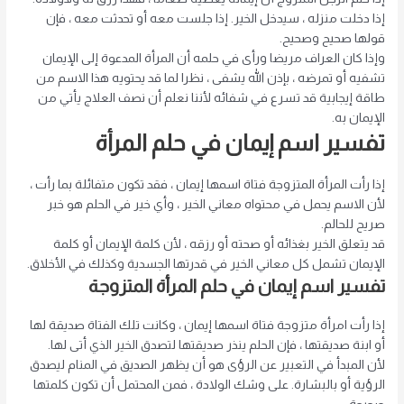
إذا دخلت منزله ، سيدخل الخير. إذا جلست معه أو تحدثت معه ، فإن
قولها صحيح وصحيح.
وإذا كان العراف مريضا ورأى في حلمه أن المرأة المدعوة إلى الإيمان
تشفيه أو تمرضه ، بإذن الله يشفى ، نظرا لما قد يحتويه هذا الاسم من
طاقة إيجابية
قد تسرع في شفائه لأننا نعلم أن نصف العلاج يأتي من
الإيمان به.
تفسير اسم إيمان في حلم المرأة
إذا رأت المرأة المتزوجة فتاة اسمها إيمان ، فقد تكون متفائلة بما رأت ،
لأن الاسم يحمل في محتواه معاني الخير ، وأي خير في الحلم هو خبر
صريح للحالم.
قد يتعلق الخير بغذائه أو صحته أو رزقه ، لأن كلمة الإيمان أو كلمة
الإيمان تشمل كل معاني الخير في قدرتها الجسدية وكذلك في الأخلاق.
تفسير اسم إيمان في حلم المرأة المتزوجة
إذا رأت امرأة متزوجة فتاة اسمها إيمان ، وكانت تلك الفتاة صديقة لها
أو ابنة صديقتها ، فإن الحلم ينذر صديقتها لتصدق الخير الذي أتى لها.
لأن المبدأ في التعبير عن الرؤى هو أن يظهر الصديق في المنام ليصدق
الرؤية أو بالبشارة. على وشك الولادة ، فمن المحتمل أن تكون كلمتها