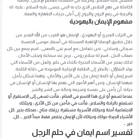
المسيح عليه السلام ، والرغبة في التمسك بتعاليم الإنجيل ، والثقة
الكاملة في نهج الخلاص الذي جاء به النبي عيسى عليه السلام ، عليه. له ،
والرغبة في رفع الروح والروح إلى أعلى درجات الطهارة والعفة.
مفهوم الإيمان باليهودية
في التراث العبري أو اليهودي ، الإيمان هو القرب من الله القدير من
خلال تطبيق الوصايا الإلهية المسجلة في أسفار موسى الخمسة.
سيداتي وسادتي ، نحن نتعامل مع اسم غني بالمعنى ، اسم يجمع بين كل
صفات النبل ، اسم له سلام روحي ، يريح عند سماعه ويجلب الأمان ،
لذلك يعتبر من الأسماء الجديرة بالثناء في حلم. ولعل من الأسماء التي
تولد التفاؤل ، بالنظر إلى الطاقة الإيجابية الموجودة في دلالة الكلمة.
اسم إيمان أو كلمة إيمان يدل على الأمن والأمان ، وهما شيئان يأمل
فيهما الإنسان. ومن أهم الأمور التي يهتم بها الإنسان أو الإنسان في
حياته: أن يأمن على نفسه وشرفه وماله من الشر والشر.
عندما تسمع أو ترى هذا الاسم في المنام ، فأنت تسعى إلى الاستقرار أو
تستمتع بالراحة والسلام ، فأنت في مأمن من كل الأذى ، وبيئتك
الاجتماعية آمنة وحياتك الأسرية مستقرة. رزقك متاح ، صحتك بخير. كل
الأشياء الجيدة حولك وحياتك لأن الإيمان يختصر فقط مبدأ الخير … كل
خير …
تفسير اسم ايمان في حلم الرجل