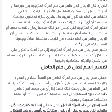
صحيحة.
لكن إذا كان الإيمان الذي ظهر في حلم المرأة المتزوجة بين جيرانها أو
أقاربها ، مثل ابن عمها وخالتها ، فإن الأخبار السارة والجيدة التي قد
تتلقاها في الحلم قد تكون قريبة جدًا. بشرى سارة قد تكون مرتبطة
بمعيشة أو أي أمر يتوق إليه صاحب الرؤية أو يتوق قلبه له بشغف.
تعتبر المرأة المتزوجة التي تجلس مع فتاة اسمها إيمان ، تتحدث معها أو
تقبلها ، في المنام
أخبار جيدة
ما لم يظهر ما يخالف ذلك ، مما يعني أن
الإيمان يظهر في الحلم بغطاء من الثياب ، مبتسمًا ، هادئًا وودودًا.
المعنى الإيجابي للرؤية
.
يشير اسم إيمان في حلم المرأة المتزوجة إلى حياة آمنة لا تحتوي على
مشاكل أو مصاعب ، كما يصف هذا الاسم حالة الانسجام التام والانسجام
في الأسرة والبيئة الاجتماعية وغيرها.
تفسير اسم ايمان في حلم الحامل
معنى اسم إيمان في حلم المرأة الحامل هو المبدأ
السلام والهدوء
والراحة النفسية
. كما تدل على الأمان في أمر الحمل ومراحله أو مراحله.
لعل الحلم يدل على ولادة فتاة خاصة إذا رأى في حلمها امرأة حامل
طفلة صغيرة اسمها إيمان
العب بجانبها أو اجلس بجانبها أو قبلها
بابتسامة سعيدة ومبهجة.
اسم إيمان في حلم المرأة الحامل يحمل معاني إنسانية كثيرة وتفاؤل ،
والحالم الذي يحلم به يمكن أن يكون متفائلاً به بأقصى درجات التفاؤل.