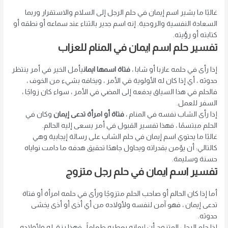
غالبًا ما يشير اسم إيمان في حلم الرجل إلى السلام والاستقرار وربما
السعادة النفسية والروحية. إنه اسم جدير بالثناء عند سماعه أو نطقه أو
كتابته أو رؤيته.
تفسير حلم اسم ايمان في المنام للعزاب
إذا رأى في حلمه عازبا أو شابا ،
فتاة اسمها ايمان
يأمل الخير في أمر ينتظر
حدوثه ، أي إذا كان له الأولوية في الأمر ، ويخافه بشيء من الخوف ،
فالحلم في هذا السياق يدفعه إلى المضي في الأمر ، سواء كان زواجًا ،
السفر للعمل.
إذا رأى الشاب نفسه في المنام ،
فتاة أو امرأة تدعى إيمان
وكان في
الحلم مبتسمًا ، فهذا تفسير القبول في أمر يسعى إليه الحالم.
غالبًا ما يحتوي اسم إيمان في حلم الشاب على رسالة إيجابية وهي
كالتالي:
أن يؤمن بقدراته ويحاول جاهدًا تحقيق هدفه ما دامت نواياه
حسنة وسليمة.
تفسير اسم ايمان في حلم رجل متزوج
أما إذا كان الحالم أو صاحب الحلم متزوجًا ورأى في حلمه امرأة أو فتاة
تدعى إيمان ، فهو آمن لنفسه ولأولاده من أي أذى أو أذى يخشى
حدوثه.
إذا حلم الرجل المتزوج أن إيمانه يعطيه طعاماً ، فهذا رزق له ولأولاده.