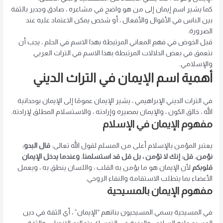
كما يشير اسم إيمان إلى من هو واضح في مشاعره ، صادق وجدير بالثقة
بين الناس في الأقوال والأفعال ، أو شخص يمكن الاعتماد عليه عند
الضرورة.
قبل الخوض في فهم المعاني المرتبطة بهذا الاسم في الحلم ، يجب أن
نتعمق في بعض الدلالات المرتبطة بهذا الاسم في التراث العربي
والإسلامي.
أهمية اسم الإيمان في التراث الديني
في التراث الديني الإبراهيمي ، يشير الإيمان عمومًا إلى الإيمان بوحدانية
الله ، خالق الكون ، والإيمان بمصيره وإرادته ، والاستسلام المطلق لإرادته.
مفهوم الإيمان في الإسلام
يعتبر المؤمن بالإسلام أعلى من المسلم لقول الله تعالى:
قال البدو:
نؤمن. قل: إنك لا تؤمن ، بل قل قد استسلمنا. وعندما يدخل الإيمان
قلوبكم
لأن الإيمان هو ما يؤمن به القلب ، واللسان ينطق به ، ويعمل
الأعضاء بما يتطلب الاستقامة والنقاء الروحي.
مفهوم الإيمان بالمسيحية
في المسيحية يسمي المسيحيون بناتهم “الإيمان” ، أي الثقة في دين