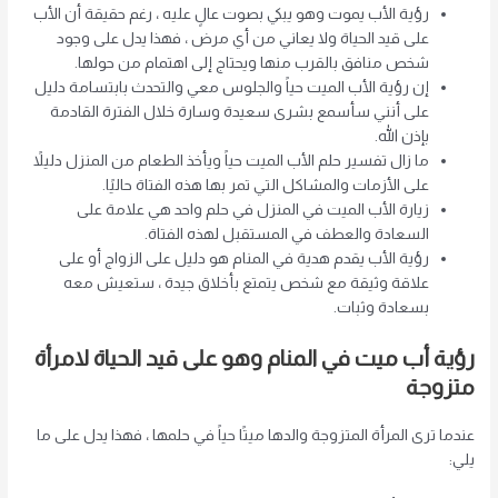
رؤية الأب يموت وهو يبكي بصوت عالٍ عليه ، رغم حقيقة أن الأب
على قيد الحياة ولا يعاني من أي مرض ، فهذا يدل على وجود
شخص منافق بالقرب منها ويحتاج إلى اهتمام من حولها.
إن رؤية الأب الميت حياً والجلوس معي والتحدث بابتسامة دليل
على أنني سأسمع بشرى سعيدة وسارة خلال الفترة القادمة
بإذن الله.
ما زال تفسير حلم الأب الميت حياً ويأخذ الطعام من المنزل دليلاً
على الأزمات والمشاكل التي تمر بها هذه الفتاة حاليًا.
زيارة الأب الميت في المنزل في حلم واحد هي علامة على
السعادة والعطف في المستقبل لهذه الفتاة.
رؤية الأب يقدم هدية في المنام هو دليل على الزواج أو على
علاقة وثيقة مع شخص يتمتع بأخلاق جيدة ، ستعيش معه
بسعادة وثبات.
رؤية أب ميت في المنام وهو على قيد الحياة لامرأة
متزوجة
عندما ترى المرأة المتزوجة والدها ميتًا حياً في حلمها ، فهذا يدل على ما
يلي: