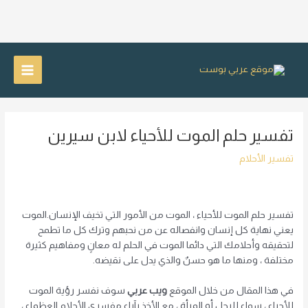
خطي
لى
Main
لمحتوى
Menu
تفسير حلم الموت للأحياء لابن سيرين
تفسير الأحلام
تفسير حلم الموت للأحياء ، الموت من الأمور التي تخيف الإنسان.الموت
يعني نهاية كل إنسان وانفصاله عن من نحبهم وترك كل ما تطمح
لتحقيقه وأحلامك التي دائما الموت في الحلم له معانٍ ومفاهيم كثيرة
مختلفة ، ومنها ما هو حسنٌ والذي يدل على نقيضه.
في هذا المقال من خلال الموقع
ويب عربي
سوف نفسر رؤية الموت
للأحياء ، سواء للرجل أو المرأة ، مع الأخذ بآراء مفسري الأحلام العظماء ،