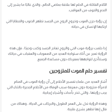
الآلام القاتلة في الحلم لها علاقة بماضي الحالم ، والذي غالبًا ما يشير إلى
الندم والخوف من العواقب.
إن رؤية حزن الموت وخروج الروح من الجسد تظهر الذنوب والخطايا التي
ارتكبها الإنسان في حياته.
إذا حلمت برؤية موت الحي والروح تغادر الجسد وكنت وحيدًا ، فإن هذه
الرؤية تعبر عن أنك ستواجه العديد من الصعوبات والعقبات في حياتك
وستتأذى لتواجهها بمفردك دون مساعدة الجميع.
تفسير حلم الموت
للمتزوجين
أشار العديد من علماء تفسير الأحلام إلى أن رؤية الموت في المنام
لامرأة متزوجة دون معرفة سبب الوفاة من الأحلام الجديرة بالثناء التي
يجب رؤيتها ، والتي تنذر بأحداث وأشياء إيجابية.
وهذه الرؤية تدل على العمر الطويل والبركات في الحياة ، وهناك من
قال إنها تظهر بشرى طيبة.