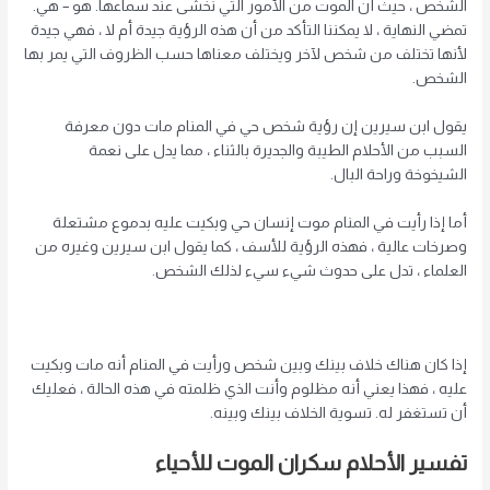
الشخص ، حيث أن الموت من الأمور التي نخشى عند سماعها. هو – هي.
تمضي النهاية ، لا يمكننا التأكد من أن هذه الرؤية جيدة أم لا ، فهي جيدة
لأنها تختلف من شخص لآخر ويختلف معناها حسب الظروف التي يمر بها
الشخص.
يقول ابن سيرين إن رؤية شخص حي في المنام مات دون معرفة
السبب من الأحلام الطيبة والجديرة بالثناء ، مما يدل على نعمة
الشيخوخة وراحة البال.
أما إذا رأيت في المنام موت إنسان حي وبكيت عليه بدموع مشتعلة
وصرخات عالية ، فهذه الرؤية للأسف ، كما يقول ابن سيرين وغيره من
العلماء ، تدل على حدوث شيء سيء لذلك الشخص.
إذا كان هناك خلاف بينك وبين شخص ورأيت في المنام أنه مات وبكيت
عليه ، فهذا يعني أنه مظلوم وأنت الذي ظلمته في هذه الحالة ، فعليك
أن تستغفر له. تسوية الخلاف بينك وبينه.
تفسير الأحلام
سكران
الموت للأحياء