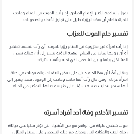
يقول العلامة الكبير الإمام الصادق: إذا رأيت الموت في المنام وعادت
للحياة فاعلم أن هذه الرؤية دليل على تجاوز الأعداء والصعوبات.
تفسير حلم الموت
للعزاب
إذا رأت امرأة غير متزوجة في المنام رؤيا للموت ، أي رأت نفسها تحتضر
أو ​​أن روحها تغادر في المنام ، فهذه الرؤية تشير إلى أن هناك بعض
المشاكل بينها وبين الشخص الذي تحبه وأنها ستتركه.
ويقال أيضًا أن هذا الحلم دليل على بعض العقبات والصعوبات في حياة
امرأة عزباء ، وفي حال رأت أنها ماتت وعادت إلى الوجود ، فهذا يشير إلى
أنها ستمر بتجارب صعبة ستؤثر على طريقة حياتها. التفكير في الحياة.
تفسير الأحلام
وفاة أحد أفراد أسرته
موت شخص عليك في الواقع هو من الأشياء التي تؤثر سلبا على حياتك
، قلة الحب والمكانة التي توحدك مع ذلك الشخص. على سبيل المثال ،