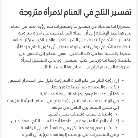
تفسير الثلج في المنام لامرأة متزوجة
استمرارًا لما قدمناه عن تفسيرات وتفسيرات حلم رؤية الثلج في المنام ،
من هنا تجدر الإشارة إلى أن الفتاة العزباء تبحث عن امرأة متزوجة
لتفسيرات الأحلام للتعرف على الشر الكامن والخير الذي سيؤثر. حياتها
نتيجة هذه الأحلام ، وفي نفس الوقت يمكن أن يكون الحلم مزعجًا أو
سعيدًا. بالنسبة لها في كلتا الحالتين ، فهي تتطلع إلى التحقق من
طبيعته وفقًا لما ورد في كتب التفسير ، وبالتالي التفسير. للمرأة
المتزوجة التي ترى الثلج في المنام لها التفسير التالي:
إن رؤية الثلج في حلم المرأة المتزوجة دليل على استمرار الشعور
بالأمان والسعادة مع أطفالها وزوجها.
كما أن هذا الحلم هو رمز لحياة زوجية مستقرة.
في الوقت نفسه ، قد تشير رؤية الثلج في المنام للمرأة المتزوجة
إلى حسن السمع بين الناس من حولها:
وامتلاك صفات وسمات حسن الخلق.
إذا رأت المرأة المتزوجة في حلمها أنها تلعب بالثلج ، فهذا دليل:
يشير عدم وجود مشاكل في حياتها أيضًا إلى الرفاهية.
ومن التفسيرات التي توصلت إليها هذه الرؤية أن المرأة