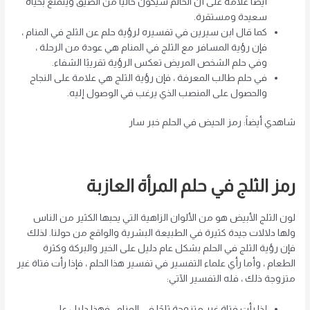
أيضًا علامة على أن الحالم سيكون خاليًا من الضيق ويتمتع بحياة
سعيدة ومستقرة.
كما قال ابن سيرين في تفسيره لرؤية حلم عن الثلج في المنام ،
فإن رؤية المسافر مع الثلج في المنام هي عودة من الرحلة ،
وفي حلم الشخص المريض تعكس الرؤية تقريبًا الشفاء.
في حلم طالب المعرفة ، فإن رؤية الثلج هي علامة على النجاح
والحصول على المنصب الذي يرغب في الوصول إليه.
شاهدي أيضاً: رمز الحيض في الحلم خبر سار
رمز الثلج في حلم المرأة العازبة
لون الثلج الأبيض هو من الألوان الزاهية التي يحبها الكثير من الناس
ولها دلالات جيدة كثيرة في الطبيعة البشرية والواقع من حولنا. لذلك
فإن رؤية الثلج في الحلم بشكل عام دليل على الخير والبركة وكثرة
الطعام ، وأما رأي علماء التفسير في تفسير هذا الحلم ، فإذا رأت فتاة غير
متزوجة ذلك ، فله التفسير الآتي:
إذا رأت فتاة غير متزوجة ثلجًا في المنام ، فهذا دليل على