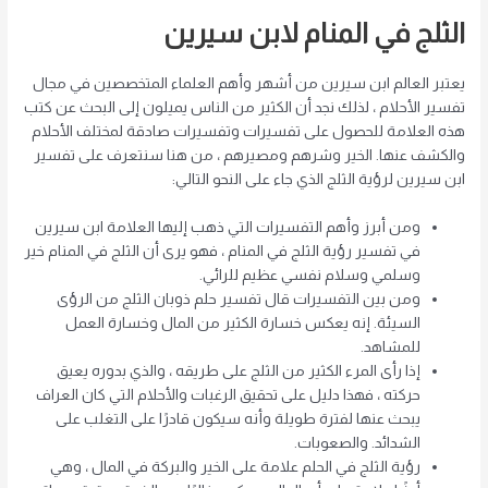
الثلج في المنام لابن سيرين
يعتبر العالم ابن سيرين من أشهر وأهم العلماء المتخصصين في مجال
تفسير الأحلام ، لذلك نجد أن الكثير من الناس يميلون إلى البحث عن كتب
هذه العلامة للحصول على تفسيرات وتفسيرات صادقة لمختلف الأحلام
والكشف عنها. الخير وشرهم ومصيرهم ، من هنا سنتعرف على تفسير
ابن سيرين لرؤية الثلج الذي جاء على النحو التالي:
ومن أبرز وأهم التفسيرات التي ذهب إليها العلامة ابن سيرين
في تفسير رؤية الثلج في المنام ، فهو يرى أن الثلج في المنام خير
وسلمي وسلام نفسي عظيم للرائي.
ومن بين التفسيرات قال تفسير حلم ذوبان الثلج من الرؤى
السيئة. إنه يعكس خسارة الكثير من المال وخسارة العمل
للمشاهد.
إذا رأى المرء الكثير من الثلج على طريقه ، والذي بدوره يعيق
حركته ، فهذا دليل على تحقيق الرغبات والأحلام التي كان العراف
يبحث عنها لفترة طويلة وأنه سيكون قادرًا على التغلب على
الشدائد. والصعوبات.
رؤية الثلج في الحلم علامة على الخير والبركة في المال ، وهي