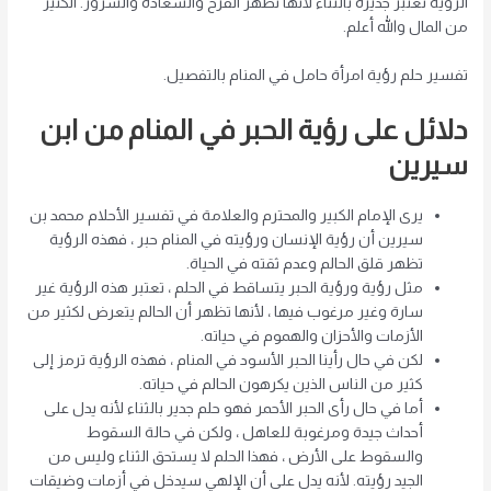
الرؤية تعتبر جديرة بالثناء لأنها تظهر الفرح والسعادة والسرور. الكثير
من المال والله أعلم.
تفسير حلم رؤية امرأة حامل في المنام بالتفصيل.
دلائل على رؤية الحبر في المنام من ابن
سيرين
يرى الإمام الكبير والمحترم والعلامة في تفسير الأحلام محمد بن
سيرين أن رؤية الإنسان ورؤيته في المنام حبر ، فهذه الرؤية
تظهر قلق الحالم وعدم ثقته في الحياة.
مثل رؤية ورؤية الحبر يتساقط في الحلم ، تعتبر هذه الرؤية غير
سارة وغير مرغوب فيها ، لأنها تظهر أن الحالم يتعرض لكثير من
الأزمات والأحزان والهموم في حياته.
لكن في حال رأينا الحبر الأسود في المنام ، فهذه الرؤية ترمز إلى
كثير من الناس الذين يكرهون الحالم في حياته.
أما في حال رأى الحبر الأحمر فهو حلم جدير بالثناء لأنه يدل على
أحداث جيدة ومرغوبة للعاهل ، ولكن في حالة السقوط
والسقوط على الأرض ، فهذا الحلم لا يستحق الثناء وليس من
الجيد رؤيته. لأنه يدل على أن الإلهي سيدخل في أزمات وضيقات