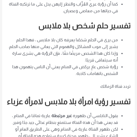
كما أن رؤية عري العُزَّاب والنظر إليهن يدل على ما ترتكبه الفتاة
في حياتها من معاصي وعصيان.
تفسير حلم شخص بلا ملابس
من يرى في الحلم شخصًا يعرفه كان بلا ملابس ، فهذا الحلم
يشير إلى موت المشاكل والهموم التي يعاني منها صاحب الحلم.
وإذا كان هذا الشخص مريضًا حقًا ، فإن الرؤية هي بشرى سارة
أنه سيتعافى قريبًا.
رؤية شخص عارٍ يركض في المنام يعني أن الناس يتهمون هذا
الشخص باتهامات كاذبة.
تردد قناة الزمالك
تفسير رؤية امرأة بلا ملابس لامرأة عزباء
يقول النابلسي أن ظهوره
غير مرتبطة
عارية تمامًا في المنام ،
قد يعني هذا أن هذه الفتاة ستتمتع بنظام غذائي جيد جدًا وفير.
لكن ظهور الفتاة عارية في المنام وهي على الطريق العام أو
الشارع يشير إلى ظهور محنة كبيرة ستواجه هذه الفتاة أو