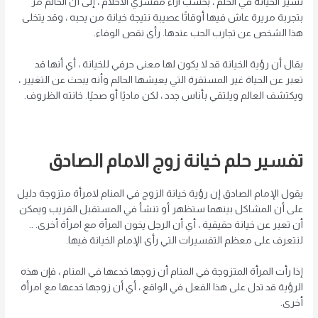
تشير الخيانة في الحلم ، بحسب آراء مفسري الأحلام ، إلى أن الحالم مر
بتجربة مريرة عاش فيها أوقاتًا عصيبة نتيجة خيانة من يحبه ، وقد يتخلى
هذا الشخص عن تجارب الحب عندها. رأى نقص الوفاء.
يقال أن رؤية الخيانة قد لا يكون لها معنى حرفي للخيانة ، أي أنها قد
تعبر عن الحياة غير المستقرة التي يعيشها الحالم وأنه يبحث عن التغيير ،
ويكتشف العالم ويلتقي بأناس جدد ، لكن ماديًا أو صحيًا. خانته الظروف.
تفسير حلم خيانة زوج الامام الصادق
يقول الإمام الصادق إن رؤية خيانة الزوج في المنام لامرأة متزوجة دليل
على أن المشاكل بينهما ستظهر أو تنشأ في المستقبل القريب ويمكن
أن تعبر عن خيانة حقيقية ، أي أن الرجل يخون المرأة مع امرأة أخرى. ..
لنتعرف على معظم التفسيرات التي رأى الإمام الخيانة فيها.
إذا رأت المرأة المتزوجة في المنام أن زوجها خدعها في المنام ، فإن هذه
الرؤية قد تدل على هذا الفعل في الواقع ، أي أن زوجها خدعها مع امرأة
أخرى.