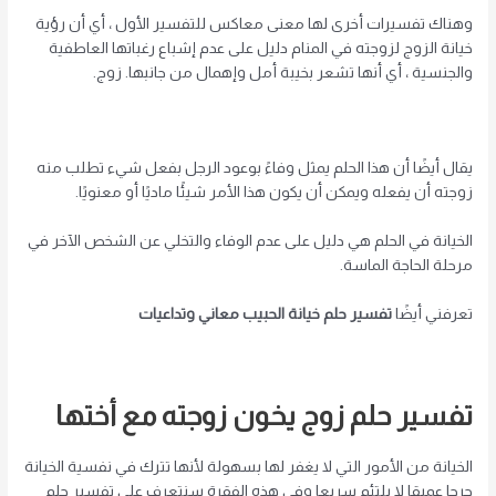
وهناك تفسيرات أخرى لها معنى معاكس للتفسير الأول ، أي أن رؤية
خيانة الزوج لزوجته في المنام دليل على عدم إشباع رغباتها العاطفية
والجنسية ، أي أنها تشعر بخيبة أمل وإهمال من جانبها. زوج.
يقال أيضًا أن هذا الحلم يمثل وفاءً بوعود الرجل بفعل شيء تطلب منه
زوجته أن يفعله ويمكن أن يكون هذا الأمر شيئًا ماديًا أو معنويًا.
الخيانة في الحلم هي دليل على عدم الوفاء والتخلي عن الشخص الآخر في
مرحلة الحاجة الماسة.
تعرفني أيضًا
تفسير حلم خيانة الحبيب معاني وتداعيات
تفسير حلم زوج يخون زوجته مع أختها
الخيانة من الأمور التي لا يغفر لها بسهولة لأنها تترك في نفسية الخيانة
جرحا عميقا لا يلتئم سريعا وفي هذه الفقرة سنتعرف على تفسير حلم