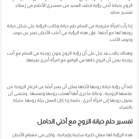
الزوج بخيانة أختي رؤية اختلف العديد من مفسري الأحلام في إعطاء
تفسير محايد.
إذا رأت امرأة متزوجة في المنام حلم خيانة وكانت الرؤية على شكل خيانة
زوجها لها مع أختها ، فإن هذه الرؤية في أغلب الأحيان تعبر عن خوف
وخوف الأخت.
وهناك حالات قد تدل على أن رؤية الزوج يخون زوجته في المنام مع أخت
زوجته يعني أن الزوج خانها في الواقع مع امرأة أخرى يعرفها.
كما أن رؤية خيانة زوجها لأختها يمكن أن يعبر أيضًا عن انزعاج الزوجة من
علاقتها الزوجية ، وغالبًا ما ترى أنها أهملت زوجها ونفسها ، وتخشى أن
يتحول زوجها إلى امرأة أخرى ، خاصة إذا كان العمل بيئة زوجها. مليئة
بالنساء.
تفسير حلم خيانة الزوج مع أختي الحامل
هذه الرؤية لها معانٍ كثيرة سلبية وإيجابية ، ولكن في معظم الأحيان