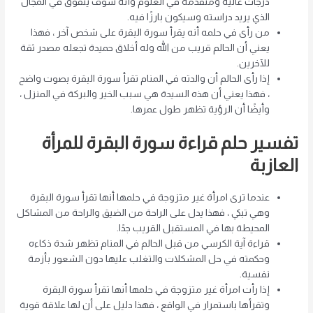
درجات عالية ومتقدمة في العلوم وأنه سوف يتفوق في المجال
الذي يريد دراسته وسيكون بارزًا فيه.
من رأى في حلمه أنه يقرأ سورة البقرة على شخص آخر ، فهذا
يعني أن الحالم قريب من الله وله أخلاق حميدة تجعله مصدر ثقة
للآخرين.
إذا رأى الحالم أن والدته في المنام تقرأ سورة البقرة بصوت واضح
، فهذا يعني أن هذه السيدة هي سبب الخير والبركة في المنزل ،
وأيضًا أن الرؤية تظهر طول عمرها.
تفسير حلم قراءة سورة البقرة للمرأة
العازبة
عندما ترى امرأة غير متزوجة في حلمها أنها تقرأ سورة البقرة
وهي تبكي ، فهذا يدل على الراحة من الضيق والراحة من المشاكل
المحيطة بها في المستقبل القريب جدًا.
قراءة آية الكرسي من قبل الحالم في المنام تظهر شدة ذكاءه
وحكمته في حل المشكلات والتغلب عليها دون الشعور بأزمة
نفسية.
إذا رأت امرأة غير متزوجة في حلمها أنها تقرأ سورة البقرة
وتقرأها باستمرار في الواقع ، فهذا دليل على أن لها علاقة قوية