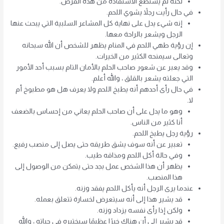
لكنه لم يستطع الاستفادة من هذه الفرص.
في حال رأيت رجلاً يشوي اللحم.
إنه شيء يدل على نهاية كل المشاعر السلبية التي يبحث عنها
الرجل ويشعر بالراحة معها.
إن رؤية طهي اللحم في المنام يظهر للشخص أن الله سبحانه
وتعالى سيمنحه الكثير من الخيرات.
وقد يعبر عن شعور صاحب الحلم بالأمان التام بسبب أحد الأمور
التي جعلته يشعر بالقلق ، والله أعلم.
في حال رأى أحدهم أنه يطبخ اللحم ولا يعرف هل هو مطبوخ أم
لا.
وهو ما يدل على أن صاحب الحلم يعاني من إحساس بالضعف
أنا كثير من الناس.
رؤية رجل يطبخ اللحم.
تعبير عن أنه سوف يشق طريقه حتى يصل إلى منصب رفيع.
وفي حالة أكل اللحم ومذاقه طيب.
يظهر أن هذا الشخص عمل بجد حتى يتمكن من الوصول إلى
هذا المنصب.
عندما يرى الرجل أنه يأكل اللحم يفقد وزنه.
قد يشير هذا إلى أنه سيتعرض لخسارة تتعلق بعمله.
ولكن إذا رأى نفسه يزداد وزنه.
قد يشير إلى أن هناك خيرًا عظيمًا سيختبره في حياته ، والله