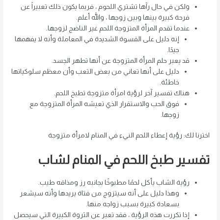
ولكن في حال رآها تشتري اللحوم ، فربما يكون ذلك تعبيراً عن
فرحة كبيرة بينها وبين زوجها ، والله أعلم.
عندما تقدم المرأة المتزوجة اللحم غير الناضج لزوجها.
إنه دليل على القسوة الشديدة في المعاملة وأنه لا يفهمها
جيدًا.
قد يعبر حلم المرأة المتزوجة عن أنها تطهر الجسد.
دليل على أنها تعاني من بعض التعب وأن معظم سلوكياتها
خاطئة.
هناك تفسير آخر لرؤية امرأة متزوجة تطبخ اللحم.
فوق الحب والاستقرار الذي تعيشه المرأة المتزوجة
مع
زوجها.
اخترنا لك: رؤية إعطاء اللحم النيء في المنام لامرأة متزوجة
تفسير طبخ اللحم في المنام لشاب
رؤية الشاب يأكل لحمًا مطبوخًا بجانبه رز ومذاقه طيب.
وهذا دليل على أنه سيتزوج من فتاة يريدها وأنه سيشعر
بسعادة كبيرة بسبب زواجه منها.
إذا تكررت هذه الرؤية ، فقد تعبر عن الثروة الكبيرة التي سيحصل