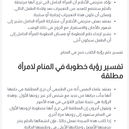
يؤكد مترجمي الأحلام أن المرأة الحامل التي ترى أنها مرتبطة
بالحلم ستخضع للعديد من التغييرات بعد ولادة الطفل التالي ،
ويمكن أن تكون هذه التغييرات إيجابية أو سلبية.
يعتقد بعض مترجمي الأحلام أن مشاركة المرأة الحامل تشير إلى
شعور بالأمان والاستقرار مع الزوج في ذلك الوقت.
يشير ارتداء خاتم الخطوبة أو فستان الخطوبة للمرأة الحامل إلى
أن الطفل سيكون أنثى.
تفسير حلم رؤية الكلاب تنبح في المنام.
تفسير رؤية خطوبة في المنام لامرأة
مطلقة
يعتقد علماء النفس أنه من الطبيعي أن ترى المطلقة في حلمها
أنها بدأت حياتها من جديد مع شخص آخر غير زوجها الأول ، وهذه
الرؤية هي نتيجة تفكير اللاوعي في هذه الأمور.
ويقول آخرون إن المطلقة التي ترى أنها مخطوبة لزوجها الأول
في المنام ستعود إلى زوجها مرة أخرى.
إذا كانت هذه السيدة تعمل حاليًا ، فإن انشغالها بالحلم ينذر
بترقيتها الأفضل ومكانتها الأعلى في وظيفتها الحالية.