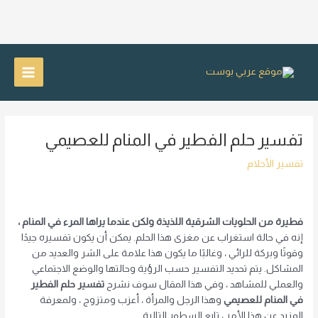
خطي
لى
Main
لمحتوى
Menu
تفسير حلم الفطير في المنام للعصيمي
تفسير الأحلام
فطيرة من الحلويات الشرقية اللذيذة ولكن عندما يراها المرء في المنام ،
إنه في حالة استغراب عن مغزى هذا الحلم. يمكن أن يكون تفسيره جيدًا
وقوتًا وبركة للرائي ، وغالبًا ما يكون هذا علامة على الشر والعديد من
المشاكل. يتم تحديد التفسير حسب الرؤية وحالتها والوضع الاجتماعي
والعملي للمشاهد ، وفي هذا المقال سوف نشرح
تفسير حلم الفطير
في المنام للعصيمي
وهذا الرجل والمرأة ، أعزب ومتزوج ، ولمعرفة
المزيد عن هذا الأمر ، تابع السطور التالية.