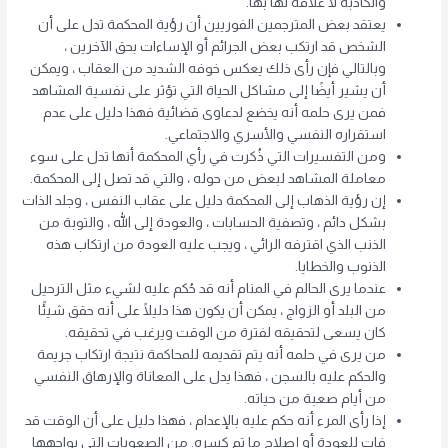
والكاذبة لا علاقة لها بها.
يعتقد بعض المترجمين الفوريين أن رؤية المحكمة تدل على أن
الشخص قد ارتكب بعض الجرائم أو الإساءات بحق الآخرين ،
وبالتالي فإن رأى ذلك يعكس خوفه الشديد من العقاب ، ويمكن
أن يشير أيضًا إلى مشاكل الحياة التي تؤثر على نفسية المشاهد
فمن يرى حلمه أنه يخضع لدعاوى قضائية فهذا دليل على عدم
استقراره النفسي والأسري والاجتماعي.
ومن التفسيرات التي ذُكرت في رأي المحكمة أنها تدل على سوء
معاملة المشاهد لبعض من حوله ، والتي قد تصل إلى المحكمة.
إن رؤية الذهاب إلى المحكمة دليل على عقاب النفس ، وجلد الذات
بشكل دائم ، وتصفية الحسابات ، والعودة إلى الله ، والتوبة من
الذنب الذي اقترفه الرائي ، ويجب عليه العودة من ارتكاب هذه
الذنوب والخطايا.
عندما يرى الحالم في المنام أنه قد حُكم عليه لشيء مثل الترحيل
من البلد أو الزواج ، يمكن أن يكون هذا دليلًا على أنه حقق شيئًا
كان يسعى لتحقيقه لفترة من الوقت ويرغب في تحقيقه.
من يرى في حلمه أنه يتم تقديمه للمحاكمة نتيجة ارتكاب جريمة
والحكم عليه بالسجن ، فهذا يدل على المعاناة والإرهاق النفسي
من أيام صعبة من حياته.
إذا رأى المرء أنه حكم عليه بالإعدام ، فهذا دليل على أن الوقت قد
فات للعودة أو إصلاح ما تم كسره. من الصعوبات التي يواجهها