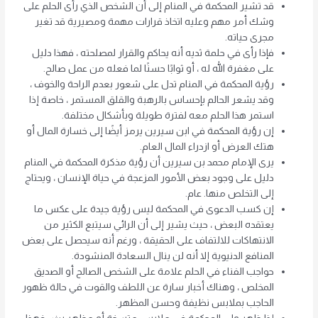
قد تشير المحكمة في المنام إلى أن الشخص الذي رأى الحلم على
وشك أمر مهم وعليه اتخاذ قرارات مهمة ومصيرية قد تغير
مجرى حياته.
فإذا رأى في حلمة ثديه أنه يحاكم والقرار لمصلحته ، فهذا دليل
على مغفرة الله له ، أو ثوابًا حسنًا لما فعله من عمل صالح.
رؤية المحكمة في المنام تدل على شعور بعدم الراحة والخوف ،
وقد يشعر الحالم بإحساس بالرهبة والقلق المستمر ، خاصة إذا
استمر هذا الحلم معه لفترة طويلة وبأشكال مختلفة.
إن رؤية المحكمة في ابن سيرين يرمز أيضًا إلى خسارة المال أو
هتك العرض أو ازدراء المال العام.
يرى الإمام محمد بن سيرين أن رؤية مذكرة المحكمة في المنام
دليل على وجود بعض الأمور المزعجة في حياة الإنسان ، ويحتاج
إلى التخلص منها. عام.
إن كسب الدعوى في المحكمة ليس رؤية جيدة على عكس ما
يعتقده البعض ، حيث يشير إلى أن الرائي سيتبع الكثير من
الانتهاكات للالتفاف على الحقيقة ، ورغم أنه سيحصل على بعض
المنافع الدنيوية إلا أنه لن ينال السعادة المنشودة.
حواجب الفناء في الحلم علامة على الشخص الصالح أو الصديق
المخلص ، وهناك أخبار سارة عن اللطف والقوت في حالة ظهور
الحاجب بملابس نظيفة وحسن المظهر.