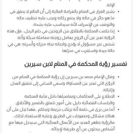
الإله.
يشير القرار في المنام بالغرامة المالية إلى أن الحالم لا يحقق في
ما هو جائز في ماله ولا يدفع زكاته ويجب عليه تنظيف ماله
والتوقف عن الإسراف لأنه سيحاسب عليه بشدة.
إذا حكمت المحكمة بالطلاق بين الزوجين في حلم الرجل ، فإن هذه
الرؤية تعبر عن أن الزوج يعامل زوجته معاملة سيئة وأنه
شخص غير مسؤول لا يؤدي واجباته تجاه منزله وأسرته. هي في
حالة جيدة واستقرت في منزلها.
تفسير رؤية المحكمة في المنام لابن سيرين
وقال الإمام محمد بن سيرين إن رؤية المحكمة في المنام من
الرؤى التي تعبر عن المساواة وسعي الساعي إلى تحقيق العدل
وإثباته.
الاطلاع على المحاكمات وتفاصيلها داخل قاعة المحكمة
والجلسات القضائية دليل على أمور تتعلق بالضمير والأخلاق.
أما من يرى في حلمه أنه يرتكب جريمة ويحاكم ، فهذا يدل على أن
هناك مشاكل وصعوبات في الطريق وعليه الاستعداد لذلك ،
فالرؤية تظهر العديد من الأعمال العدائية التي سيدخل فيها مع
أشخاص يبحثون عن أي طريقة لإيذائه.