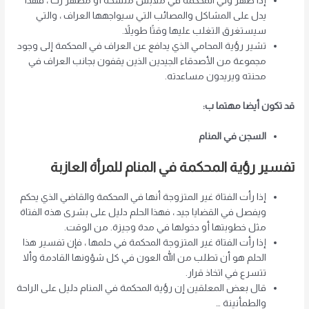
إذا ظهر ولي المحكمة في ملابس متسخة أو مظهر رث ، فهذا
يدل على المشاكل والمصائب التي سيواجهها العراف ، والتي
سيستغرق التغلب عليها وقتًا طويلاً.
تشير رؤية المحامي الذي يدافع عن العراف في المحكمة إلى وجود
مجموعة من الأصدقاء الجيدين الذين يقفون بجانب العراف في
محنته ويريدون مساعدته.
قد تكون أيضا مهتما ب:
السجن في المنام
تفسير رؤية المحكمة في المنام للمرأة العازبة
إذا رأت الفتاة غير المتزوجة أنها في المحكمة والقاضي الذي يحكم
ويفصل في القضايا جيد ، فهذا الحلم دليل على بشرى هذه الفتاة
مثل خطوبتها أو دخولها في مدة وجيزة. من الوقت.
إذا رأت الفتاة غير المتزوجة المحكمة في حلمها ، فإن تفسير هذا
الحلم هو أن تطلب من الله العون في كل شؤونها القادمة وألا
تتسرع في اتخاذ قرار.
قال بعض المعلقين إن رؤية المحكمة في المنام دليل على الراحة
والطمأنينة …