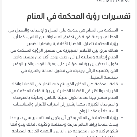
الاجتماعية للمشاهد.
تفسيرات رؤية المحكمة في المنام
المحكمة في المنام هي علامة على العدل والإنصاف والفصل في
المظالم ، ورغبة قوية في تحقيق المساواة بين الناس ، كما أن
رؤية المحكمة تتعلق بالقضايا الأخلاقية وقضايا الضمير.
هناك فرق بين الأحلام التعبيرية عن
تفسير الرؤية
المحكمة في
المنام إيجابية وسلبية للرائي ، حيث يوجد أكثر من تفسير واحد.
يقول البعض إن رؤيتها مؤشر على وفرة القوت والخير الوفير
الذي يكتسبه الرائي ورغبته في تحقيق العدالة والحرية في
مجتمعه المحيط.
قاعة المحكمة هي المكان الذي يتم فيه النظر في القضايا واتخاذ
القرارات والنظر في القضايا الخطيرة. إن رؤية قاعة المحكمة في
المنام تفسر جيدًا عندما تكون مليئة بالناس ومليئة بالضوضاء
والضوضاء الكبيرة ، فهذا يشير إلى اقتراب الأفراح والمناسبات
السعيدة أو عقد الزواج.
رؤية المحكمة في المنام يمكن أن يكون لها تفسير سيء ، وهذا
يحدث عندما يراها الحالم فارغة ومظلمة وكئيبة ، لذلك يبدو أنها
شكوى كبيرة من مجموعة من الناس. التهمة الكاذبة المظلمة