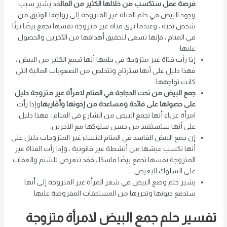
فرصة عمل ستكسب من خلالها الكثير من المال
قد يشير سبب
وجود البيض في حلم الفتاة غير المتزوجة إلى زواجها الوثيق من
شخص تحبه ، وعندما ترى فتاة غير متزوجة نفسها تجمع بيضًا نيئًا
في المنام ، فإنها تسعى لتحقيق أهدافها من الآخرين والحصول
عليها.
إذا رأت فتاة غير متزوجة في حلمها أنها تجمع الكثير من البيض ،
فهذا دليل على أنها سترتاح وتتخلص من الصعوبات المالية التي
كانت تواجهها.
جمع البيض من تحت الدجاجة في المنام لامرأة غير متزوجة دليل
على حصولها على فائدة ومساعدة من إخوتها وأقاربها
وإذا رأت
امرأة عزباء أنها تجمع البيض من الشارع في المنام ، فهذا دليل
على أنها ستستفيد من حسن سلوكها مع الآخرين.
إن جمع البيض الفاسد في المنام للنساء غير المتزوجات دليل على
أنها تكسب عيشها من أنشطة غير قانونية ، وإذا رأت الفتاة غير
المتزوجة نفسها تجمع بيضًا فاسدًا ، فقد تتعرض للشتم والعقاب
على السلوك البغيض.
يشير حلم وضع البيض في شعر المرأة غير المتزوجة إلى أنها
ستدفع ديونها وتحررها من المستحقات المفروضة عليها.
تفسير حلم جمع البيض لامرأة متزوجة