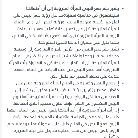
يشير حلم جمع البيض للمرأة المتزوجة إلى أن أطفالها
سيجتمعون في مناسبة سعيدة
قد تدل رؤية جمع البيض على
لقاء مع الأسرة وعودة الغائب ، ورؤية البيض النيء في المنام
للمرأة المتزوجة تدل على تحسن علاقتها بزوجها والسعادة
الزوجية. المرأة المتزوجة ترى أنها تجمع بيضًا فاسدًا في المنام ،
فهذا دليل على عصيان أبنائها السيئ لسلوكها.
يشير حلم جمع البيض من الأرض للمرأة المتزوجة إلى وظيفة
جديدة سهلة لزوجها ولماذا يشير البيض من الأرض في المنام
للمرأة المتزوجة إلى استثمارات مربحة في حياتها وإذا رأت المرأة
المتزوجة أنها تجمع البيض من تحت الدجاجة في المنام ، فهذه
علامة على حملها القصير مع طفل ذكر.
إن جمع البيض وكسره في المنام للمرأة المتزوجة دليل على
فقدان مصدر رزق. إن رؤية البيض يتكسر يمكن أن يشير إلى
العديد من مشاكل الزواج ، وإذا رأت المرأة المتزوجة أنها تلوم
البيض المكسور في الحلم ، فإنها تحاول تصحيح أخلاق أطفالها.
إذا رأت امرأة متزوجة أن أحد أبنائها يلعق البيض في المنام ، فهذا
دليل على نجاحه في الدراسة واكتساب المعرفة المفيدة. رؤية
الزوج يجمع البيض في المنام دليل على سهولة عمله وعمله. حلم
الزوج بلعق البيض من تحت الدجاجة قد يدل على نيته الشريرة
والله أعلم.