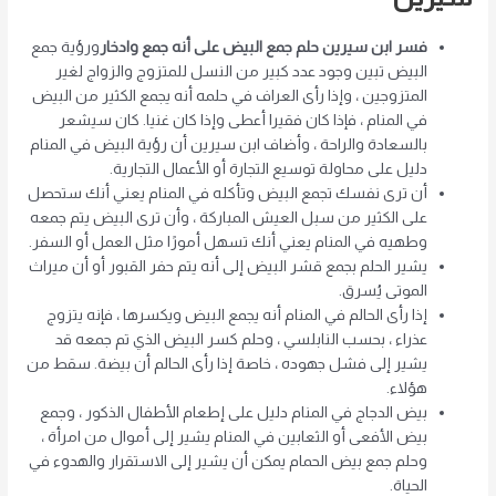
فسر ابن سيرين حلم جمع البيض على أنه جمع وادخار
ورؤية جمع
البيض تبين وجود عدد كبير من النسل للمتزوج والزواج لغير
المتزوجين ، وإذا رأى العراف في حلمه أنه يجمع الكثير من البيض
في المنام ، فإذا كان فقيرا أعطى وإذا كان غنيا. كان سيشعر
بالسعادة والراحة ، وأضاف ابن سيرين أن رؤية البيض في المنام
دليل على محاولة توسيع التجارة أو الأعمال التجارية.
أن ترى نفسك تجمع البيض وتأكله في المنام يعني أنك ستحصل
على الكثير من سبل العيش المباركة ، وأن ترى البيض يتم جمعه
وطهيه في المنام يعني أنك تسهل أمورًا مثل العمل أو السفر.
يشير الحلم بجمع قشر البيض إلى أنه يتم حفر القبور أو أن ميراث
الموتى يُسرق.
إذا رأى الحالم في المنام أنه يجمع البيض ويكسرها ، فإنه يتزوج
عذراء ، بحسب النابلسي ، وحلم كسر البيض الذي تم جمعه قد
يشير إلى فشل جهوده ، خاصة إذا رأى الحالم أن بيضة. سقط من
هؤلاء.
بيض الدجاج في المنام دليل على إطعام الأطفال الذكور ، وجمع
بيض الأفعى أو الثعابين في المنام يشير إلى أموال من امرأة ،
وحلم جمع بيض الحمام يمكن أن يشير إلى الاستقرار والهدوء في
الحياة.