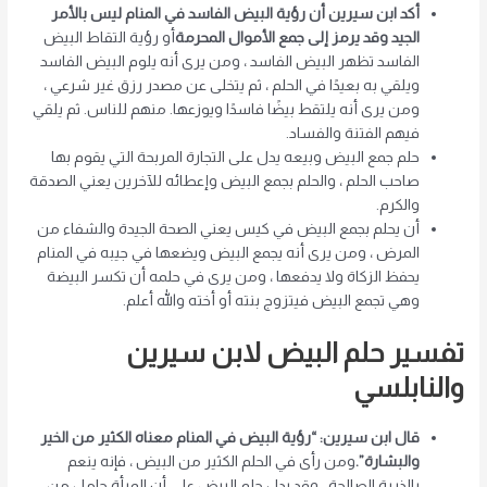
أكد ابن سيرين أن رؤية البيض الفاسد في المنام ليس بالأمر
الجيد وقد يرمز إلى جمع الأموال المحرمة
أو رؤية التقاط البيض
الفاسد تظهر البيض الفاسد ، ومن يرى أنه يلوم البيض الفاسد
ويلقي به بعيدًا في الحلم ، ثم يتخلى عن مصدر رزق غير شرعي ،
ومن يرى أنه يلتقط بيضًا فاسدًا ويوزعها. منهم للناس. ثم يلقي
فيهم الفتنة والفساد.
حلم جمع البيض وبيعه يدل على التجارة المربحة التي يقوم بها
صاحب الحلم ، والحلم بجمع البيض وإعطائه للآخرين يعني الصدقة
والكرم.
أن يحلم بجمع البيض في كيس يعني الصحة الجيدة والشفاء من
المرض ، ومن يرى أنه يجمع البيض ويضعها في جيبه في المنام
يحفظ الزكاة ولا يدفعها ، ومن يرى في حلمه أن تكسر البيضة
وهي تجمع البيض فيتزوج بنته أو أخته والله أعلم.
تفسير حلم البيض لابن سيرين
والنابلسي
قال ابن سيرين: “رؤية البيض في المنام معناه الكثير من الخير
والبشارة”.
ومن رأى في الحلم الكثير من البيض ، فإنه ينعم
بالذرية الصالحة ، وقد يدل حلم البيض على أن المرأة حامل من