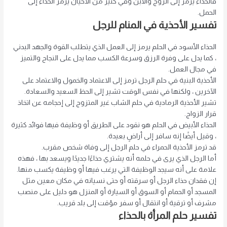
فالحذاء يرمز إلى الزوج والابن وفي كثير من الأحيان يرمز الحذاء إلى
الحمل.
تفسير الأحذية في المنام للرجل
الحذاء الأسود في الحلم يرمز إلى العمل الذي يتطلب القوة والجهد البدني
، كما يدل على وفرة الرزق وسرعة الكسب مما يدل على النجاح والتميز
في مجال العمل.
الأحذية البنية في حلم الرجل ترمز إلى الاعتماد والخمول والاعتماد على
الآخرين ، ولكنها في نفس الوقت تشير إلى الحظ السعيد والسعادة.
تشير الأحذية الرمادية في حلم الشاب غير المتزوج إلى إحجامه عن اتخاذ
قرار الزواج.
الحذاء الأبيض في الحلم هو نقود على الطريق أو وظيفة فيها فوائد كثيرة
، وقيل أيضًا إنه سافر إلى أراضٍ بعيدة.
قد ترمز الأحذية الحمراء في حلم الرجل إلى وفاة شخص مقرب.
أما الرجل الذي يرى في حلمه أنه يشتري حذاءًا جديدًا ويسعد بها ، فهذه
علامة على أنه سيجد الوظيفة التي يرغب فيها أو وظيفة يكسب منها.
إن فقدان حذاء الرجل أو سرقته أو حتى نسيانه في مكان معين مثل
المسجد أو الحمام أو السوق أو السيارة أو المنزل هو دليل على منصب
مشرف أو ترقية أو انتقال أو سفر مؤقت إلى بلد قريب.
تفسير حلم المرأة بالحذاء